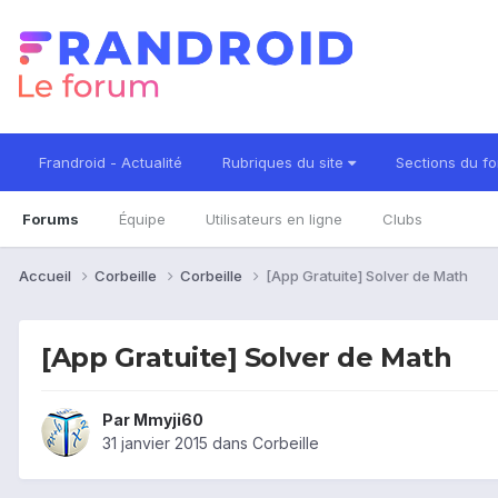
Frandroid - Actualité
Rubriques du site
Sections du f
Forums
Équipe
Utilisateurs en ligne
Clubs
Accueil
Corbeille
Corbeille
[App Gratuite] Solver de Math
[App Gratuite] Solver de Math
Par
Mmyji60
31 janvier 2015
dans
Corbeille