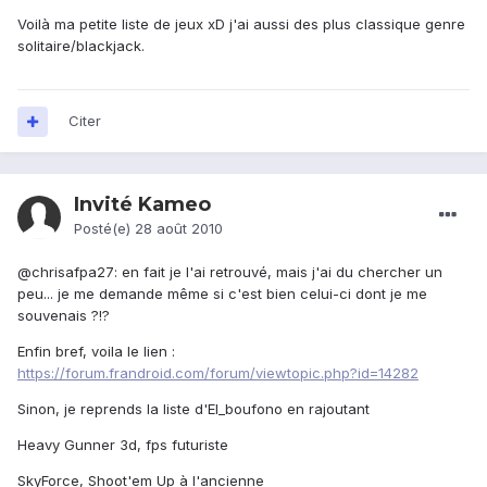
Voilà ma petite liste de jeux xD j'ai aussi des plus classique genre
solitaire/blackjack.
Citer
Invité Kameo
Posté(e)
28 août 2010
@chrisafpa27: en fait je l'ai retrouvé, mais j'ai du chercher un
peu... je me demande même si c'est bien celui-ci dont je me
souvenais ?!?
Enfin bref, voila le lien :
https://forum.frandroid.com/forum/viewtopic.php?id=14282
Sinon, je reprends la liste d'El_boufono en rajoutant
Heavy Gunner 3d, fps futuriste
SkyForce, Shoot'em Up à l'ancienne