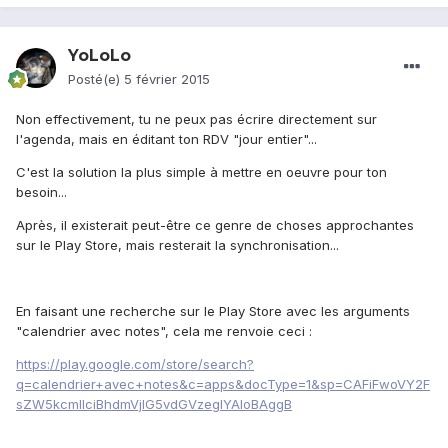
YoLoLo
Posté(e)
5 février 2015
Non effectivement, tu ne peux pas écrire directement sur
l'agenda, mais en éditant ton RDV "jour entier"...
C'est la solution la plus simple à mettre en oeuvre pour ton
besoin...
Après, il existerait peut-être ce genre de choses approchantes
sur le Play Store, mais resterait la synchronisation...
En faisant une recherche sur le Play Store avec les arguments
"calendrier avec notes", cela me renvoie ceci :
https://play.google.com/store/search?
q=calendrier+avec+notes&c=apps&docType=1&sp=CAFiFwoVY2F
sZW5kcmllciBhdmVjIG5vdGVzegIYAIoBAggB