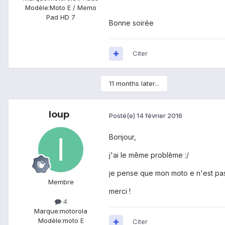
Modèle:
Moto E / Memo
Pad HD 7
Bonne soirée
Citer
11 months later...
Ioup
Posté(e)
14 février 2016
Bonjour,
j'ai le même problème :/
je pense que mon moto e n'est pas
Membre
merci !
4
Marque:
motorola
Modèle:
moto E
Citer