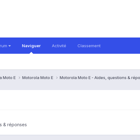
orum
Naviguer
Activité
Classement
a Moto E
Motorola Moto E
Motorola Moto E - Aides, questions & ré
ns & réponses