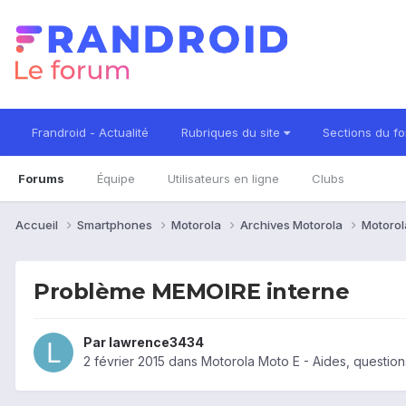
Frandroid - Actualité
Rubriques du site
Sections du f
Forums
Équipe
Utilisateurs en ligne
Clubs
Accueil
Smartphones
Motorola
Archives Motorola
Motorol
Problème MEMOIRE interne
Par
lawrence3434
2 février 2015
dans
Motorola Moto E - Aides, questio