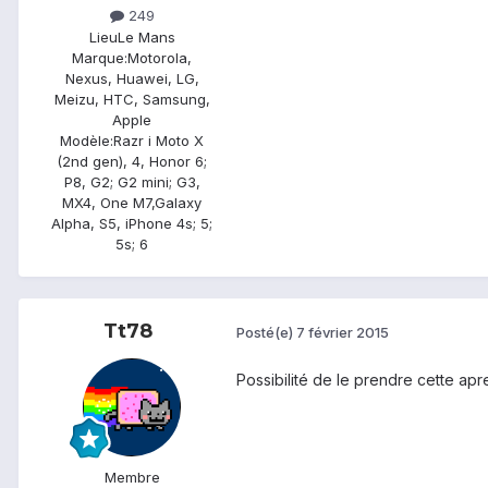
249
Lieu
Le Mans
Marque:
Motorola,
Nexus, Huawei, LG,
Meizu, HTC, Samsung,
Apple
Modèle:
Razr i Moto X
(2nd gen), 4, Honor 6;
P8, G2; G2 mini; G3,
MX4, One M7,Galaxy
Alpha, S5, iPhone 4s; 5;
5s; 6
Tt78
Posté(e)
7 février 2015
Possibilité de le prendre cette ap
Membre