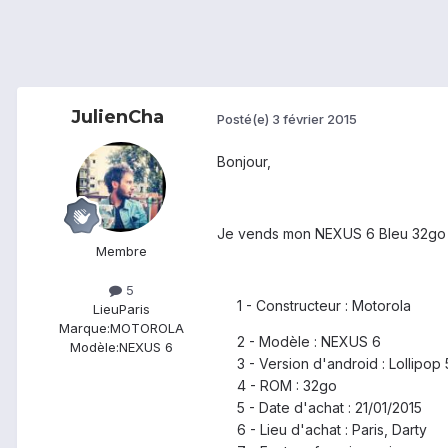
JulienCha
Posté(e)
3 février 2015
Bonjour,
Je vends mon NEXUS 6 Bleu 32go a
Membre
5
1 - Constructeur : Motorola
Lieu
Paris
Marque:
MOTOROLA
2 - Modèle : NEXUS 6
Modèle:
NEXUS 6
3 - Version d'android : Lollipop 5
4 - ROM : 32go
5 - Date d'achat : 21/01/2015
6 - Lieu d'achat : Paris, Darty