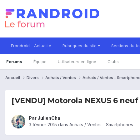
Frandroid - Actualité
Rubriques du site
Sections du f
Forums
Équipe
Utilisateurs en ligne
Clubs
Accueil
Divers
Achats / Ventes
Achats / Ventes - Smartphon
[VENDU] Motorola NEXUS 6 neuf
Par
JulienCha
3 février 2015
dans
Achats / Ventes - Smartphones