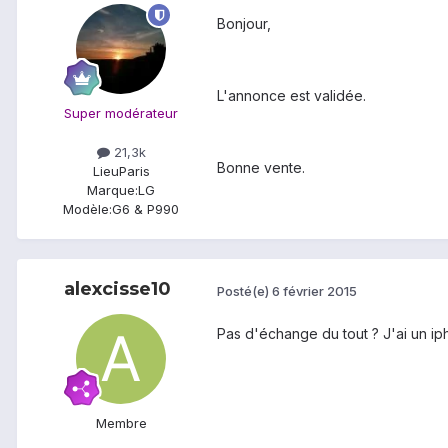
Bonjour,
L'annonce est validée.
Super modérateur
21,3k
Bonne vente.
Lieu
Paris
Marque:
LG
Modèle:
G6 & P990
alexcisse10
Posté(e)
6 février 2015
Pas d'échange du tout ? J'ai un ip
Membre