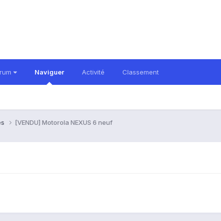
orum
Naviguer
Activité
Classement
es
[VENDU] Motorola NEXUS 6 neuf