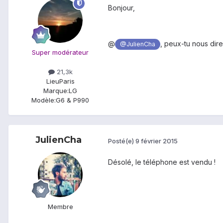
Bonjour,
@
, peux-tu nous dire
@JulienCha
Super modérateur
21,3k
Lieu
Paris
Marque:
LG
Modèle:
G6 & P990
JulienCha
Posté(e)
9 février 2015
Désolé, le téléphone est vendu !
Membre