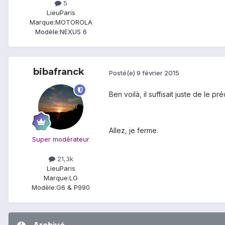
5
Lieu
Paris
Marque:
MOTOROLA
Modèle:
NEXUS 6
bibafranck
Posté(e)
9 février 2015
Ben voilà, il suffisait juste de le pré
Allez, je ferme.
Super modérateur
21,3k
Lieu
Paris
Marque:
LG
Modèle:
G6 & P990