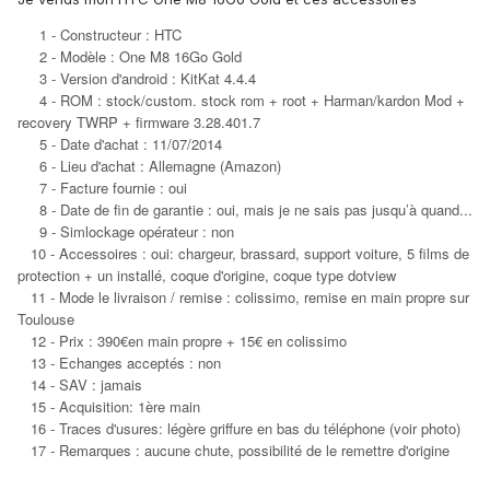
1 - Constructeur : HTC
2 - Modèle : One M8 16Go Gold
3 - Version d'android : KitKat 4.4.4
4 - ROM : stock/custom. stock rom + root + Harman/kardon Mod +
recovery TWRP + firmware 3.28.401.7
5 - Date d'achat : 11/07/2014
6 - Lieu d'achat : Allemagne (Amazon)
7 - Facture fournie : oui
8 - Date de fin de garantie : oui, mais je ne sais pas jusqu’à quand...
9 - Simlockage opérateur : non
10 - Accessoires : oui: chargeur, brassard, support voiture, 5 films de
protection + un installé, coque d'origine, coque type dotview
11 - Mode le livraison / remise : colissimo, remise en main propre sur
Toulouse
12 - Prix : 390€en main propre + 15€ en colissimo
13 - Echanges acceptés : non
14 - SAV : jamais
15 - Acquisition: 1ère main
16 - Traces d'usures: légère griffure en bas du téléphone (voir photo)
17 - Remarques : aucune chute, possibilité de le remettre d'origine