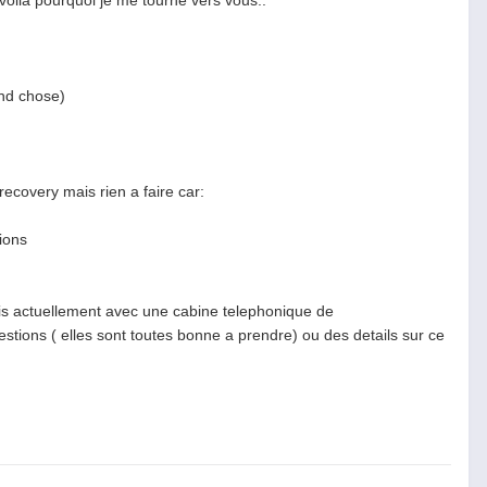
voila pourquoi je me tourne vers vous..
and chose)
 recovery mais rien a faire car:
ions
suis actuellement avec une cabine telephonique de
tions ( elles sont toutes bonne a prendre) ou des details sur ce