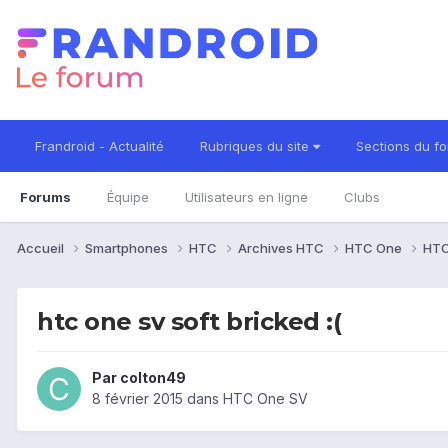
Frandroid - Actualité
Rubriques du site
Sections du f
Forums
Équipe
Utilisateurs en ligne
Clubs
Accueil
Smartphones
HTC
Archives HTC
HTC One
HTC
htc one sv soft bricked :(
Par
colton49
8 février 2015
dans
HTC One SV