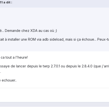
 a dit :
yé... Demande chez XDA au cas où ;)
stait à installer une ROM via adb sideload, mais si ça échoue... Peux-
ca tout a l'heure!
ssaye de lancer depuis le twrp 2.7.0.1 ou depuis le 2.8.4.0 (que j'a
.
 echouer..