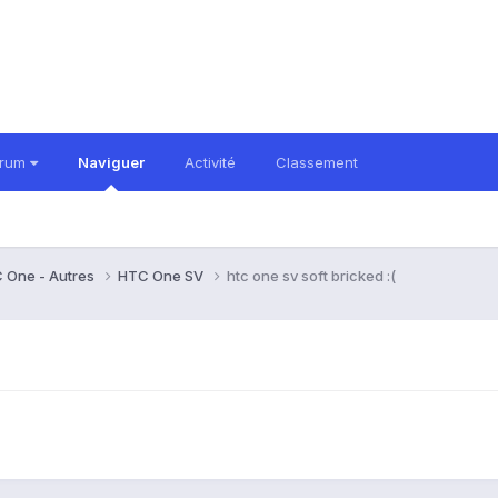
orum
Naviguer
Activité
Classement
 One - Autres
HTC One SV
htc one sv soft bricked :(