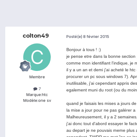
colton49
Posté(e)
8 février 2015
Bonjour à tous ! :)
je pense etre dans la bonne section
comme mon identifiant l'indique, je 
il y a un an et demi j'ai acheté le htc
procurer un pc sous windows 7). Apr
Membre
inutilisable, j'ai cependant appris d
7
egalement muni du root (ou du moins l
Marque:
htc
Modèle:
one sv
quand je faisais les mises a jours de
la mise a jour pour ne pas galérer a r
Malheureusement, il y a 2 semaines, 
j'ai donc tout d'abord essayer le fact
au depart je ne pouvais meme plus a