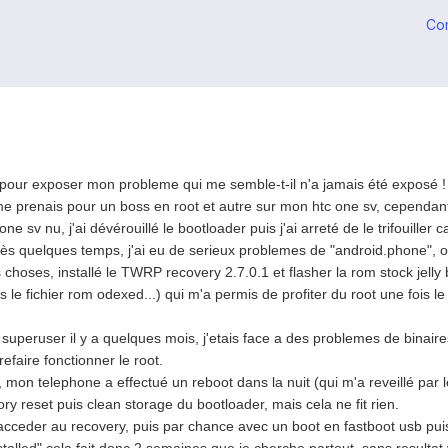
Co
 pour exposer mon probleme qui me semble-t-il n'a jamais été exposé 
me prenais pour un boss en root et autre sur mon htc one sv, cependan
 one sv nu, j'ai dévérouillé le bootloader puis j'ai arreté de le trifouille
ès quelques temps, j'ai eu de serieux problemes de "android.phone", o
es choses, installé le TWRP recovery 2.7.0.1 et flasher la rom stock jell
e fichier rom odexed...) qui m'a permis de profiter du root une fois le 
 superuser il y a quelques mois, j'etais face a des problemes de binaires
efaire fonctionner le root.
mon telephone a effectué un reboot dans la nuit (qui m'a reveillé par l
ory reset puis clean storage du bootloader, mais cela ne fit rien.
cceder au recovery, puis par chance avec un boot en fastboot usb pui