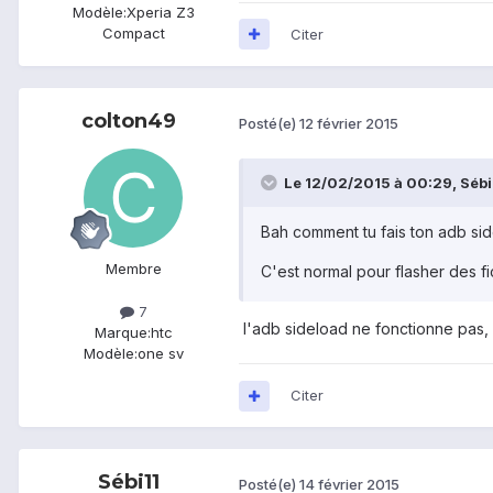
Modèle:
Xperia Z3
Compact
Citer
colton49
Posté(e)
12 février 2015
Le 12/02/2015 à 00:29, Sébi11
Bah comment tu fais ton adb si
Membre
C'est normal pour flasher des fic
7
l'adb sideload ne fonctionne pas, 
Marque:
htc
Modèle:
one sv
Citer
Sébi11
Posté(e)
14 février 2015