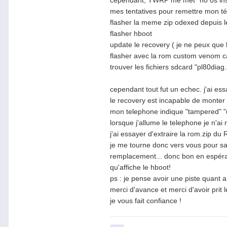
cependant, TWRP me met "no os instal
mes tentatives pour remettre mon t
flasher la meme zip odexed depuis le
flasher hboot
update le recovery ( je ne peux que
flasher avec la rom custom venom car
trouver les fichiers sdcard "pl80diag
cependant tout fut un echec. j'ai essa
le recovery est incapable de monter les
mon telephone indique "tampered" "u
lorsque j'allume le telephone je n'a
j'ai essayer d'extraire la rom.zip du
je me tourne donc vers vous pour sav
remplacement...
donc bon en espéran
qu'affiche le hboot!
ps : je pense avoir une piste quant a
merci d'avance et merci d'avoir prit
je vous fait confiance !