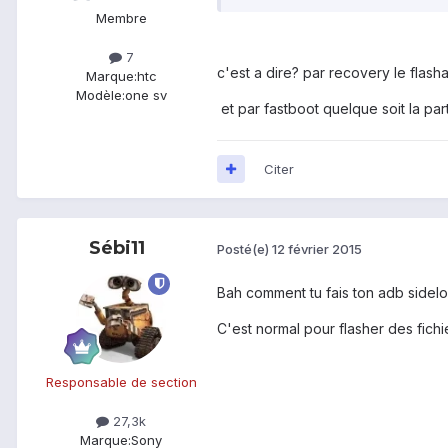
Membre
7
c'est a dire? par recovery le flash
Marque:
htc
Modèle:
one sv
et par fastboot quelque soit la par
Citer
Sébi11
Posté(e)
12 février 2015
Bah comment tu fais ton adb sidel
C'est normal pour flasher des fichie
Responsable de section
27,3k
Marque:
Sony