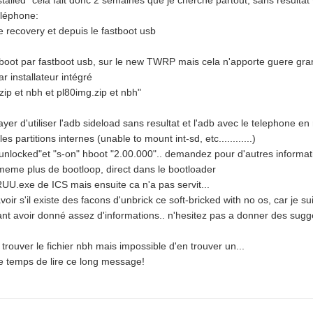
led" cela fait donc 2 semaines que je cherche partout, sans resultat 
éléphone:
 recovery et depuis le fastboot usb
 boot par fastboot usb, sur le new TWRP mais cela n'apporte guere gr
 installateur intégré
.zip et nbh et pl80img.zip et nbh"
yer d'utiliser l'adb sideload sans resultat et l'adb avec le telephone en
 partitions internes (unable to mount int-sd, etc............)
nlocked"et "s-on" hboot "2.00.000".. demandez pour d'autres informat
i meme plus de bootloop, direct dans le bootloader
 RUU.exe de ICS mais ensuite ca n'a pas servit...
oir s'il existe des facons d'unbrick ce soft-bricked with no os, car je 
t avoir donné assez d'informations.. n'hesitez pas a donner des sugges
 trouver le fichier nbh mais impossible d'en trouver un...
 le temps de lire ce long message!