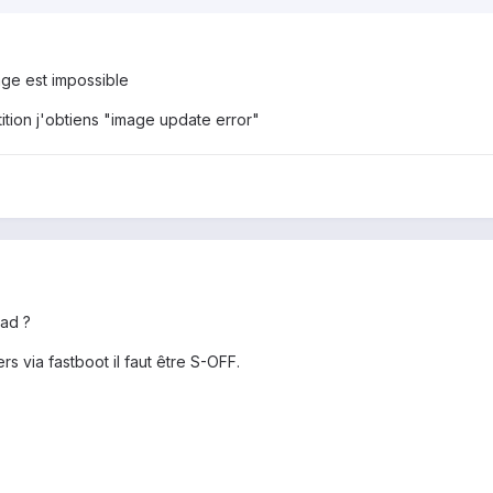
age est impossible
tition j'obtiens "image update error"
oad ?
rs via fastboot il faut être S-OFF.