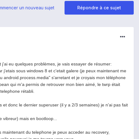
mmencer un nouveau sujet
Répondre à ce sujet
!
t j'ai eu quelques problèmes, je vais essayer de résumer:
r car j'etais sous windows 8 et c'etait galere (je peux maintenant me
u android.process.media" s'arretant et je croyais mon téléphone
y bean qui m'a permis de retrouver mon bien aimé, le twrp était
telephone rétabli.
 et donc le dernier superuser (il y a 2/3 semaines) je n'ai pas fait
e vibreur) mais en bootloop...
s maintenant du telephone je peux acceder au recovery,