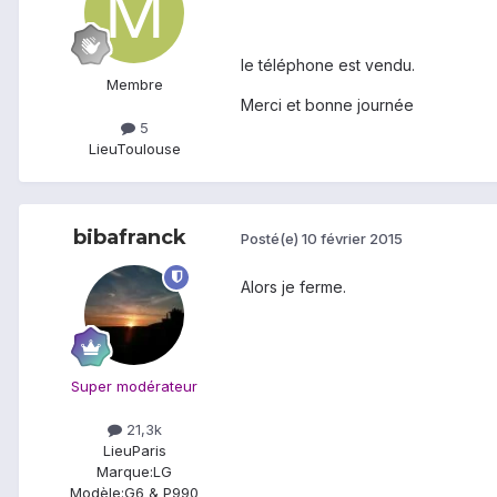
le téléphone est vendu.
Membre
Merci et bonne journée
5
Lieu
Toulouse
bibafranck
Posté(e)
10 février 2015
Alors je ferme.
Super modérateur
21,3k
Lieu
Paris
Marque:
LG
Modèle:
G6 & P990