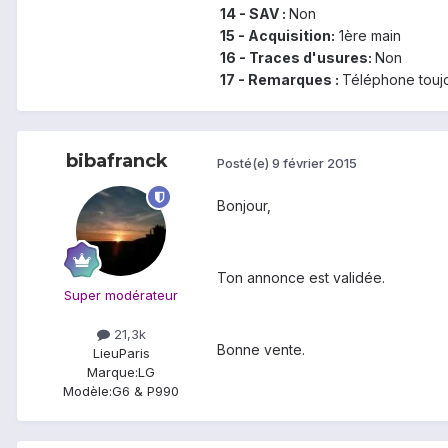
14 - SAV :
Non
15 - Acquisition:
1ère main
16 - Traces d'usures:
Non
17 - Remarques :
Téléphone toujo
bibafranck
Posté(e)
9 février 2015
Bonjour,
Ton annonce est validée.
Super modérateur
21,3k
Bonne vente.
Lieu
Paris
Marque:
LG
Modèle:
G6 & P990