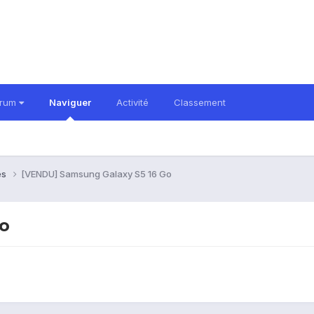
orum
Naviguer
Activité
Classement
es
[VENDU] Samsung Galaxy S5 16 Go
o