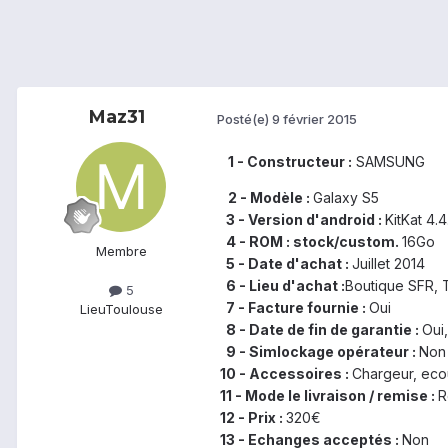
Maz31
Posté(e)
9 février 2015
1 - Constructeur :
SAMSUNG
2 - Modèle :
Galaxy S5
3 - Version d'android :
KitKat 4.4
4 - ROM : stock/custom.
16Go
Membre
5 - Date d'achat :
Juillet 2014
6 - Lieu d'achat :
Boutique SFR, 
5
7 - Facture fournie :
Oui
Lieu
Toulouse
8 - Date de fin de garantie :
Oui,
9 - Simlockage opérateur :
Non
10 - Accessoires :
Chargeur, eco
11 - Mode le livraison / remise :
R
12 - Prix :
320€
13 - Echanges acceptés :
Non