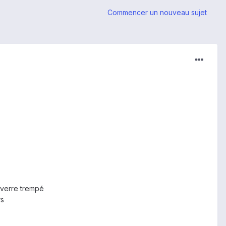
Commencer un nouveau sujet
 verre trempé
rs