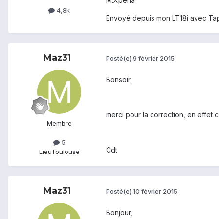
M.Xperia
4,8k
Envoyé depuis mon LT18i avec Tap
Maz31
Posté(e)
9 février 2015
Bonsoir,
merci pour la correction, en effet c
Membre
5
Cdt
Lieu
Toulouse
Maz31
Posté(e)
10 février 2015
Bonjour,