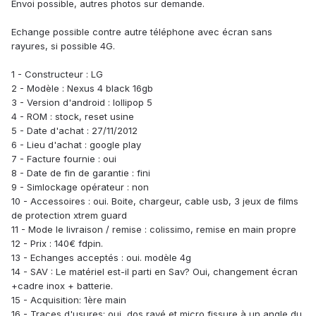
Envoi possible, autres photos sur demande.
Echange possible contre autre téléphone avec écran sans
rayures, si possible 4G.
1 - Constructeur : LG
2 - Modèle : Nexus 4 black 16gb
3 - Version d'android : lollipop 5
4 - ROM : stock, reset usine
5 - Date d'achat : 27/11/2012
6 - Lieu d'achat : google play
7 - Facture fournie : oui
8 - Date de fin de garantie : fini
9 - Simlockage opérateur : non
10 - Accessoires : oui. Boite, chargeur, cable usb, 3 jeux de films
de protection xtrem guard
11 - Mode le livraison / remise : colissimo, remise en main propre
12 - Prix : 140€ fdpin.
13 - Echanges acceptés : oui. modèle 4g
14 - SAV : Le matériel est-il parti en Sav? Oui, changement écran
+cadre inox + batterie.
15 - Acquisition: 1ère main
16 - Traces d'usures: oui, dos rayé et micro fissure à un angle du