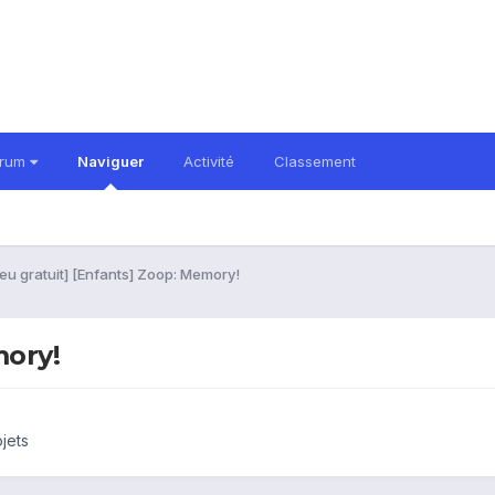
orum
Naviguer
Activité
Classement
eu gratuit] [Enfants] Zoop: Memory!
mory!
ojets