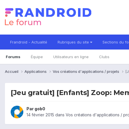
Frandroid - Actualité
Rubriques du site
Sections du f
Forums
Équipe
Utilisateurs en ligne
Clubs
Accueil
Applications
Vos créations d'applications / projets
[J
[Jeu gratuit] [Enfants] Zoop: Me
Par
gob0
14 février 2015
dans
Vos créations d'applications / pr