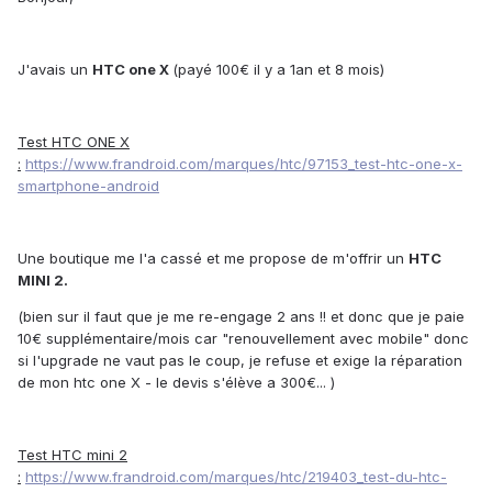
J'avais un
HTC one X
(payé 100€ il y a 1an et 8 mois)
Test HTC ONE X
:
https://www.frandroid.com/marques/htc/97153_test-htc-one-x-
smartphone-android
Une boutique me l'a cassé et me propose de m'offrir un
HTC
MINI 2.
(bien sur il faut que je me re-engage 2 ans !! et donc que je paie
10€ supplémentaire/mois car "renouvellement avec mobile" donc
si l'upgrade ne vaut pas le coup, je refuse et exige la réparation
de mon htc one X - le devis s'élève a 300€... )
Test HTC mini 2
:
https://www.frandroid.com/marques/htc/219403_test-du-htc-