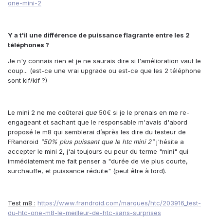
one-mini-2
Y a t'il une différence de puissance flagrante entre les 2
téléphones ?
Je n'y connais rien et je ne saurais dire si l'amélioration vaut le
coup... (est-ce une vrai upgrade ou est-ce que les 2 téléphone
sont kif/kif ?)
Le mini 2 ne me coûterai
que
50€ si je le prenais en me re-
engageant et sachant que le responsable m'avais d'abord
proposé le m8 qui semblerai d’après les dire du testeur de
FRandroid
"50% plus puissant que le htc mini 2"
j'hésite a
accepter le mini 2, j'ai toujours eu peur du terme "mini" qui
immédiatement me fait penser a "durée de vie plus courte,
surchauffe, et puissance réduite" (peut être à tord).
Test m8 :
https://www.frandroid.com/marques/htc/203916_test-
du-htc-one-m8-le-meilleur-de-htc-sans-surprises