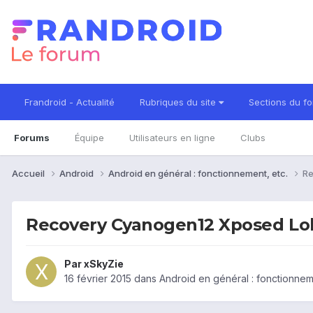
Frandroid - Actualité
Rubriques du site
Sections du f
Forums
Équipe
Utilisateurs en ligne
Clubs
Accueil
Android
Android en général : fonctionnement, etc.
Re
Recovery Cyanogen12 Xposed Lol
Par
xSkyZie
16 février 2015
dans
Android en général : fonctionnem