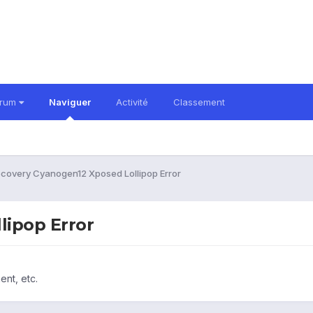
orum
Naviguer
Activité
Classement
covery Cyanogen12 Xposed Lollipop Error
lipop Error
ent, etc.