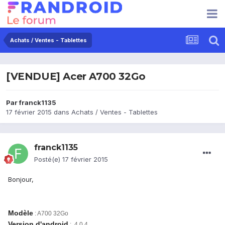
Achats / Ventes - Tablettes
[VENDUE] Acer A700 32Go
Par
franck1135
17 février 2015
dans
Achats / Ventes - Tablettes
franck1135
Posté(e)
17 février 2015
Bonjour,
Modèle
: A700 32Go
Version d'android
: 4.0.4