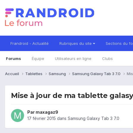
Frandroid - Actualité
Rubriques du site
Sections du f
Forums
Équipe
Utilisateurs en ligne
Clubs
Accueil
Tablettes
Samsung
Samsung Galaxy Tab 3 7.0
Mis
Mise à jour de ma tablette galas
Par
maxagaz9
17 février 2015
dans
Samsung Galaxy Tab 3 7.0