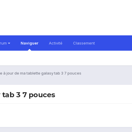
orum
Naviguer
Activité
Classement
e à jour de ma tablette galasy tab 3 7 pouces
y tab 3 7 pouces