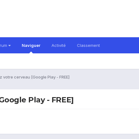
orum
Naviguer
Activité
Classement
ez votre cerveau [Google Play - FREE]
[Google Play - FREE]