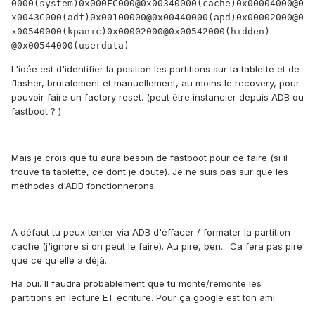
0000(system)0x000FC000@0x00340000(cache)0x00004000@0
x0043C000(adf)0x00100000@0x00440000(apd)0x00002000@0
x00540000(kpanic)0x00002000@0x00542000(hidden)-
@0x00544000(userdata)
L'idée est d'identifier la position les partitions sur ta tablette et de
flasher, brutalement et manuellement, au moins le recovery, pour
pouvoir faire un factory reset. (peut être instancier depuis ADB ou
fastboot ? )
Mais je crois que tu aura besoin de fastboot pour ce faire (si il
trouve ta tablette, ce dont je doute). Je ne suis pas sur que les
méthodes d'ADB fonctionnerons.
A défaut tu peux tenter via ADB d'éffacer / formater la partition
cache (j'ignore si on peut le faire). Au pire, ben... Ca fera pas pire
que ce qu'elle a déjà...
Ha oui. Il faudra probablement que tu monte/remonte les
partitions en lecture ET écriture. Pour ça google est ton ami.