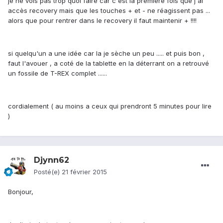
je ne vois pas trop quoi faire car c'est la première fois que j'ai
accès recovery mais que les touches + et - ne réagissent pas ...
alors que pour rentrer dans le recovery il faut maintenir + !!!!
si quelqu'un a une idée car la je sèche un peu ..... et puis bon ,
faut l'avouer , a coté de la tablette en la déterrant on a retrouvé
un fossile de T-REX complet ......
cordialement ( au moins a ceux qui prendront 5 minutes pour lire
)
Djynn62
Posté(e)
21 février 2015
Bonjour,