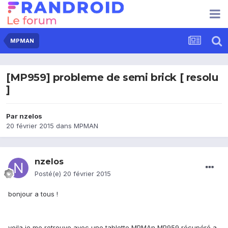
MPMAN
[MP959] probleme de semi brick [ resolu
]
Par
nzelos
20 février 2015
dans
MPMAN
nzelos
Posté(e)
20 février 2015
bonjour a tous !
voila je me retrouve avec une tablette MPMAn MP959 récupéré a