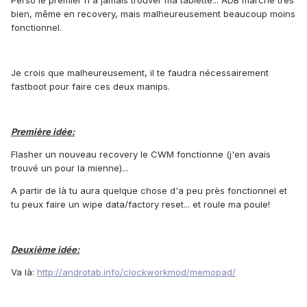
Perso le premier n'a jamais trouver ma tablette... ADB marche très
bien, même en recovery, mais malheureusement beaucoup moins
fonctionnel.
Je crois que malheureusement, il te faudra nécessairement
fastboot pour faire ces deux manips.
Première idée:
Flasher un nouveau recovery le CWM fonctionne (j'en avais
trouvé un pour la mienne)...
A partir de là tu aura quelque chose d'a peu près fonctionnel et
tu peux faire un wipe data/factory reset... et roule ma poule!
Deuxième idée:
Va là:
http://androtab.info/clockworkmod/memopad/