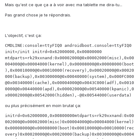
Mais qu'est ce que ça a à voir avec ma tablette me dira-tu...
Pas grand chose je te répondrais.
L'objectif, c'est ça:
CMDLINE:console=ttyFIQ0 androidboot.console=ttyFIQ0 
init=/init initrd=0x62000000,0x00800000 
mtdparts=rk29xxnand:0x00002000@0x00002000(misc),0x00
004000@0x00004000(kernel),0x00008000@0x00008000(boot
),0x00010000@0x00010000(recovery),0x00020000@0x00020
000(backup),0x00300000@0x00040000(system),0x000FC000
@0x00340000(cache),0x00004000@0x0043C000(adf),0x0010
0000@0x00440000(apd),0x00002000@0x00540000(kpanic),0
x00002000@0x00542000(hidden),-@0x00544000(userdata)
ou plus précisément en moin brutal ça:
initrd=0x62000000,0x00800000mtdparts=rk29xxnand:0x00
002000@0x00002000(misc)0x00004000@0x00004000(kernel)
0x00008000@0x00008000(boot)0x00010000@0x00010000(rec
overy)0x00020000@0x00020000(backup)0x00300000@0x0004