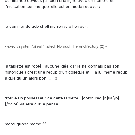
commande devices j'ai bien une ligne avec un numero et
l'indication comme quoi elle est en mode recovery .
la commande adb shell me renvoie l'erreur :
- exec '/system/bin/sh' failed: No such file or directory (2) -
la tablette est rooté : aucune idée car je ne connais pas son
historique ( c'est une recup d'un collègue et il la lui meme recup
a quelqu'un alors bon .... =p )
trouvé un possesseur de cette tablette : [color=red][b]sa[/b]
[/color] va etre dur je pense .
merci quand meme ^^