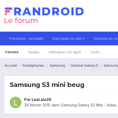
Frandroid - Actualité
Rubriques du site
Sections du f
Forums
Équipe
Utilisateurs en ligne
Clubs
Accueil
Smartphones
Samsung
Gamme Galaxy S
Samsung
Samsung S3 mini beug
Par
LéaLala26
26 février 2015
dans
Samsung Galaxy S3 Mini - Aides