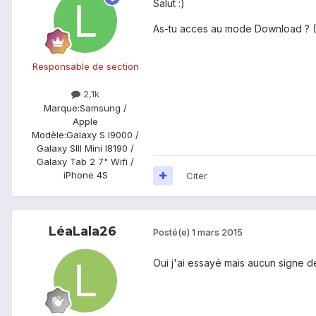
Salut :)
As-tu acces au mode Download ? 
Responsable de section
2,1k
Marque:
Samsung /
Apple
Modèle:
Galaxy S I9000 /
Galaxy SIII Mini I8190 /
Galaxy Tab 2 7" Wifi /
iPhone 4S
Citer
LéaLala26
Posté(e)
1 mars 2015
Oui j'ai essayé mais aucun signe de 