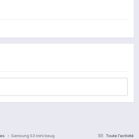
ses
Samsung S3 mini beug
Toute l’activité