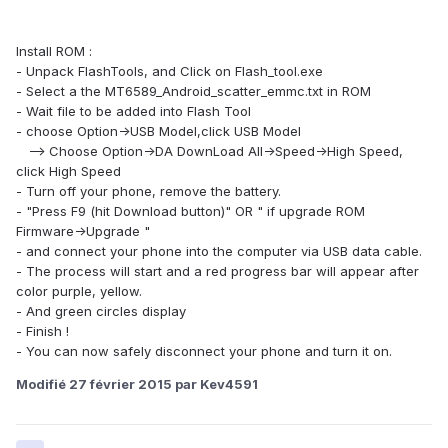
Install ROM :
- Unpack FlashTools, and Click on Flash_tool.exe
- Select a the MT6589_Android_scatter_emmc.txt in ROM
- Wait file to be added into Flash Tool
- choose Option->USB Model,click USB Model
–> Choose Option->DA DownLoad All->Speed->High Speed,
click High Speed
- Turn off your phone, remove the battery.
- "Press F9 (hit Download button)" OR " if upgrade ROM
Firmware->Upgrade "
- and connect your phone into the computer via USB data cable.
- The process will start and a red progress bar will appear after
color purple, yellow.
- And green circles display
- Finish !
- You can now safely disconnect your phone and turn it on.
Modifié
27 février 2015
par Kev4591