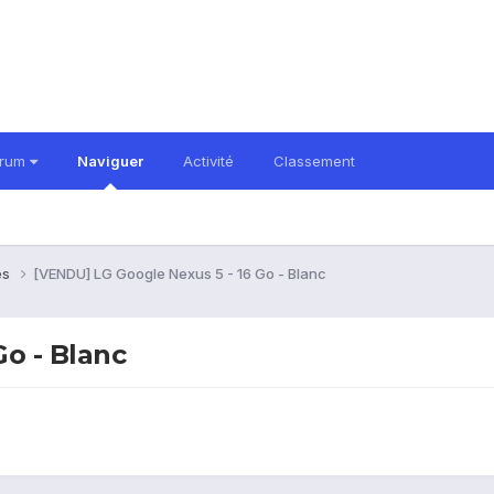
orum
Naviguer
Activité
Classement
es
[VENDU] LG Google Nexus 5 - 16 Go - Blanc
o - Blanc