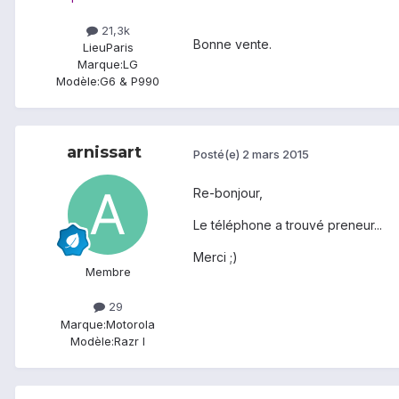
21,3k
Bonne vente.
Lieu
Paris
Marque:
LG
Modèle:
G6 & P990
arnissart
Posté(e)
2 mars 2015
Re-bonjour,
Le téléphone a trouvé preneur...
Merci ;)
Membre
29
Marque:
Motorola
Modèle:
Razr I