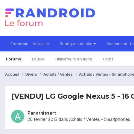
Frandroid - Actualité
Rubriques du site
Sections du f
Forums
Équipe
Utilisateurs en ligne
Clubs
Accueil
Divers
Achats / Ventes
Achats / Ventes - Smartphon
[VENDU] LG Google Nexus 5 - 16 G
Par
arnissart
26 février 2015
dans
Achats / Ventes - Smartphones