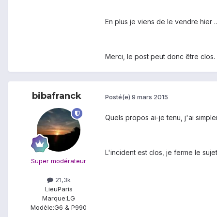
En plus je viens de le vendre hier ...
Merci, le post peut donc être clos.
bibafranck
Posté(e)
9 mars 2015
Quels propos ai-je tenu, j'ai simpl
L'incident est clos, je ferme le sujet
Super modérateur
21,3k
Lieu
Paris
Marque:
LG
Modèle:
G6 & P990