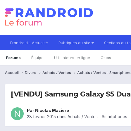
Frandroid - Actualité
Rubriques du site
Sections du f
Forums
Équipe
Utilisateurs en ligne
Clubs
Accueil
Divers
Achats / Ventes
Achats / Ventes - Smartphon
[VENDU] Samsung Galaxy S5 Dua
Par
Nicolas Maziere
28 février 2015
dans
Achats / Ventes - Smartphones