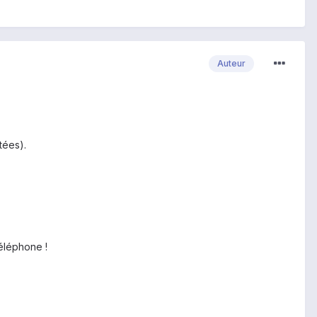
Auteur
tées).
téléphone !