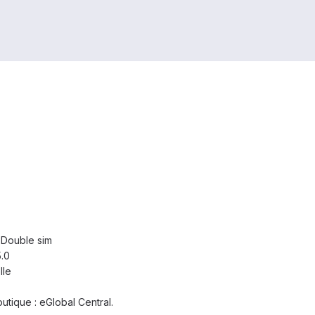
 Double sim
.0
lle
tique : eGlobal Central.