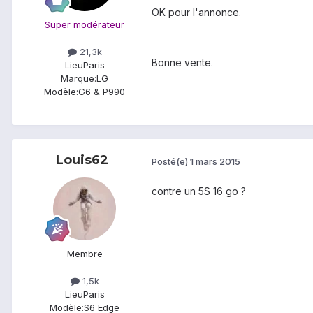
OK pour l'annonce.
Super modérateur
21,3k
Bonne vente.
Lieu
Paris
Marque:
LG
Modèle:
G6 & P990
Louis62
Posté(e)
1 mars 2015
contre un 5S 16 go ?
Membre
1,5k
Lieu
Paris
Modèle:
S6 Edge