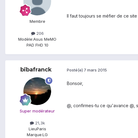
Il faut toujours se méfier de ce sit
Membre
206
Modèle:
Asus MeMO
PAD FHD 10
bibafranck
Posté(e)
7 mars 2015
Bonsoir,
@
, confirmes-tu ce qu'avance @
, 
Super modérateur
21,3k
Lieu
Paris
Marque:
LG