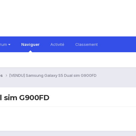
orum
Naviguer
Activité
Classement
es
[VENDU] Samsung Galaxy S5 Dual sim G900FD
l sim G900FD