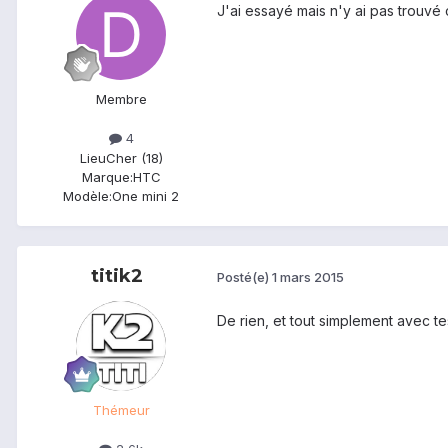
J'ai essayé mais n'y ai pas trouv
Membre
4
Lieu
Cher (18)
Marque:
HTC
Modèle:
One mini 2
titik2
Posté(e)
1 mars 2015
De rien, et tout simplement avec te
Thémeur