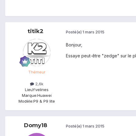
titik2
Posté(e)
1 mars 2015
Bonjour,
Essaye peut-être "zedge" sur le pl
Thémeur
2,6k
Lieu
Yvelines
Marque:
Huawei
Modèle:
P9 & P9 lite
Domy18
Posté(e)
1 mars 2015