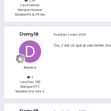
2,6k
Lieu
Yvelines
Marque:
Huawei
Modèle:
P9 & P9 lite
Domy18
Posté(e)
2 mars 2015
Oui, c'est ce que je vais tenter, tr
Membre
4
Lieu
Cher (18)
Marque:
HTC
Modèle:
One mini 2
Domy18