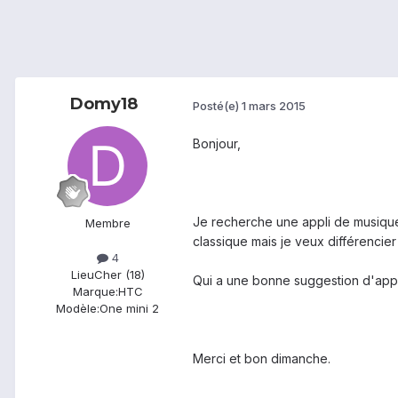
Domy18
Posté(e)
1 mars 2015
Bonjour,
Je recherche une appli de musique e
Membre
classique mais je veux différencier
4
Lieu
Cher (18)
Qui a une bonne suggestion d'appl
Marque:
HTC
Modèle:
One mini 2
Merci et bon dimanche.