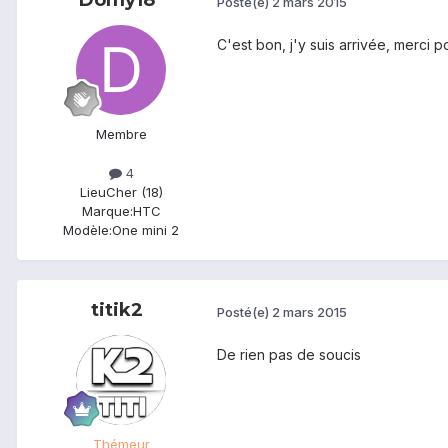
Posté(e)
2 mars 2015
C'est bon, j'y suis arrivée, merci po
Membre
4
Lieu
Cher (18)
Marque:
HTC
Modèle:
One mini 2
titik2
Posté(e)
2 mars 2015
De rien pas de soucis
Thémeur