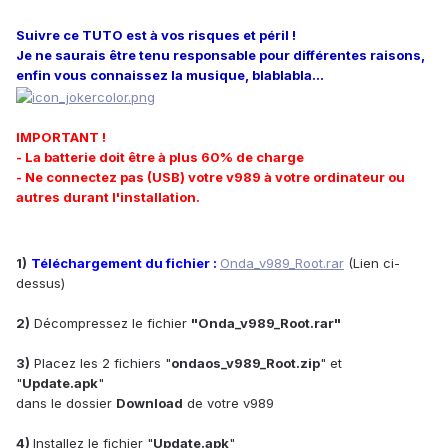
Suivre ce TUTO est à vos risques et péril !
Je ne saurais être tenu responsable pour différentes raisons,
enfin vous connaissez la musique, blablabla...
IMPORTANT !
- La batterie doit être à plus 60% de charge
- Ne connectez pas (USB) votre v989 à votre ordinateur ou
autres durant l'installation.
1)
Téléchargement du fichier :
Onda_v989_Root.rar
(Lien ci-
dessus)
2)
Décompressez le fichier
"Onda_v989_Root.rar"
3)
Placez les 2 fichiers "
ondaos_v989_Root.zip
" et
"
Update.apk
"
dans le dossier
Download
de votre v989
4)
Installez le fichier "
Update.apk
"