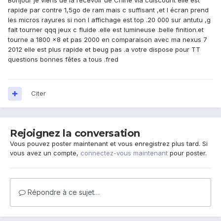
Bonjour je viens de la recevoir de Chine via cdiscount elle est
rapide par contre 1,5go de ram mais c suffisant ,et l écran prend
les micros rayures si non l affichage est top .20 000 sur antutu ,g
fait tourner qqq jeux c fluide .elle est lumineuse .belle finition.et
tourne a 1800 x8 et pas 2000 en comparaison avec ma nexus 7
2012 elle est plus rapide et beug pas .a votre dispose pour TT
questions bonnes fêtes a tous .fred
Citer
Rejoignez la conversation
Vous pouvez poster maintenant et vous enregistrez plus tard. Si
vous avez un compte,
connectez-vous maintenant
pour poster.
Répondre à ce sujet…