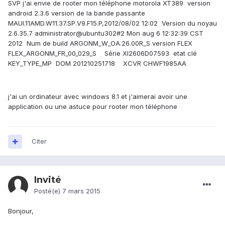
SVP j'ai envie de rooter mon téléphone motorola XT389 version
android 2.3.6 version de la bande passante
MAUI.11AMD.W11.37.SP.V9.F15.P,2012/08/02 12:02 Version du noyau
2.6.35.7 administrator@ubuntu302#2 Mon aug 6 12:32:39 CST
2012 Num de build ARGONM_W_OA.26.00R_S version FLEX
FLEX_ARGONM_FR_00_029_S Série XI2606D07593 etat clé
KEY_TYPE_MP DOM 201210251718 XCVR CHWF1985AA
j'ai un ordinateur avec windows 8.1 et j'aimerai avoir une
application ou une astuce pour rooter mon téléphone
Citer
Invité
Posté(e)
7 mars 2015
Bonjour,