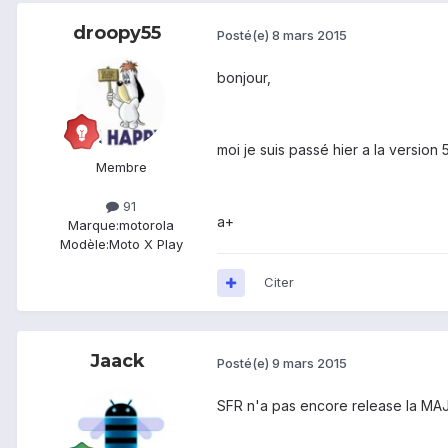
droopy55
Posté(e)
8 mars 2015
bonjour,
moi je suis passé hier a la version 5
Membre
91
a+
Marque:
motorola
Modèle:
Moto X Play
Citer
Jaack
Posté(e)
9 mars 2015
SFR n'a pas encore release la MAJ 