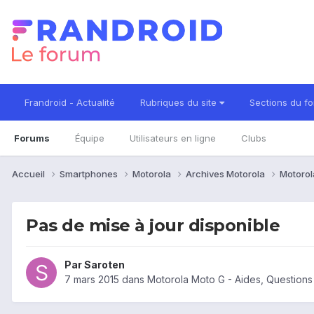
Frandroid - Actualité
Rubriques du site
Sections du f
Forums
Équipe
Utilisateurs en ligne
Clubs
Accueil
Smartphones
Motorola
Archives Motorola
Motorol
Pas de mise à jour disponible
Par
Saroten
7 mars 2015
dans
Motorola Moto G - Aides, Question