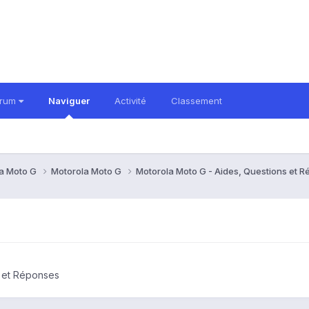
orum
Naviguer
Activité
Classement
a Moto G
Motorola Moto G
Motorola Moto G - Aides, Questions et 
s et Réponses