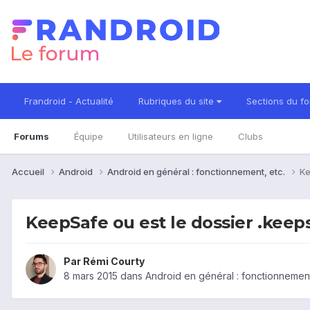
Frandroid - Actualité
Rubriques du site
Sections du f
Forums
Équipe
Utilisateurs en ligne
Clubs
Accueil
Android
Android en général : fonctionnement, etc.
Ke
KeepSafe ou est le dossier .keepsaf
Par
Rémi Courty
8 mars 2015
dans
Android en général : fonctionnement