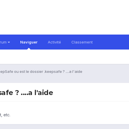
orum
Naviguer
Activité
Classement
epSafe ou est le dossier .keepsafe ? ....a l'aide
e ? ....a l'aide
, etc.