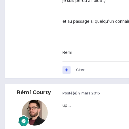
je suis perdu a l'aide :/
et au passage si quelqu'un connais 
Rémi
Citer
Rémi Courty
Posté(e)
9 mars 2015
up ...