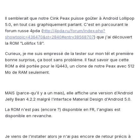
Il semblerait que notre Cink Peax puisse goûter à Android Lollipop
5.0, en tout cas graphiquement parlant. C'est en parcourant le
forum russe 4pda (
http://4pda.ru/forum/index.php?
showtopic=436470&st=2840#entry38568707
) que j'ai découvert
la ROM "Lollifox 1.8".
Curieux, je me suis empressé de la tester sur mon tél et première
bonne surprise, ça boot sans problème. Il faut savoir que cette
ROM a été portée pour le IQ443, un clone de notre Peax avec 512
Mo de RAM seulement.
MAIS (parce-qu'il y a un mais), elle affiche une version d'Android
Jelly Bean 4.2.2 malgré l'interface Material Design d'Android 5.0.
La ROM n'est pas (encore ?) disponible en FR, l'anglais est
disponible en revanche.
Je viens de l'installer alors je n'ai pas encore de retour précis à