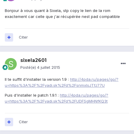
Bonjour à vous quant à Sixela, stp copy le lien de la rom
exactement car celle que j'ai récupérée nest pad compatible
Citer
sixela2601
Posté(e)
4 juillet 2015
Il te suffit d'installer la version 1.9 :
http://4pda.ru/pages/go/?
u=https%3A%2F%2Fyadi.sk%2Fd%2FsnmxIsJTfJ77U
Puis d'installer le patch 1.9.1 :
http://4pda.ru/pages/go/?
u=https%3A%2F%2Fyadi.sk%2Fd%2FUDFSgMHNfKQ3t
Citer