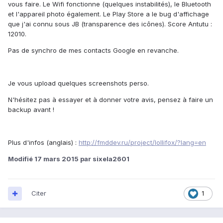
vous faire. Le Wifi fonctionne (quelques instabilités), le Bluetooth
et l'appareil photo également. Le Play Store a le bug d'affichage
que j'ai connu sous JB (transparence des icônes). Score Antutu :
12010.
Pas de synchro de mes contacts Google en revanche.
Je vous upload quelques screenshots perso.
N'hésitez pas à essayer et à donner votre avis, pensez à faire un
backup avant !
Plus d'infos (anglais) :
http://fmddev.ru/project/lollifox/?lang=en
Modifié
17 mars 2015
par sixela2601
Citer
1