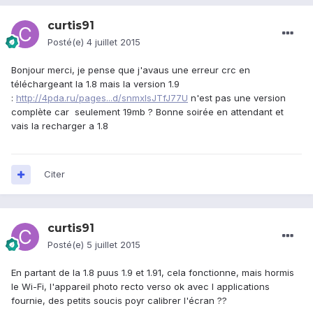
curtis91
Posté(e)
4 juillet 2015
Bonjour merci, je pense que j'avaus une erreur crc en
téléchargeant la 1.8 mais la version 1.9
:
http://4pda.ru/pages...d/snmxIsJTfJ77U
n'est pas une version
complète car seulement 19mb ? Bonne soirée en attendant et
vais la recharger a 1.8
Citer
curtis91
Posté(e)
5 juillet 2015
En partant de la 1.8 puus 1.9 et 1.91, cela fonctionne, mais hormis
le Wi-Fi, l'appareil photo recto verso ok avec l applications
fournie, des petits soucis poyr calibrer l'écran ??