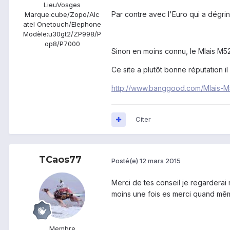
Lieu
Vosges
Par contre avec l'Euro qui a dégri
Marque:
cube/Zopo/Alc
atel Onetouch/Elephone
Modèle:
u30gt2/ZP998/P
op8/P7000
Sinon en moins connu, le Mlais M52
Ce site a plutôt bonne réputation 
http://www.banggood.com/Mlais-
Citer
TCaos77
Posté(e)
12 mars 2015
Merci de tes conseil je regarderai 
moins une fois es merci quand mêm
Membre