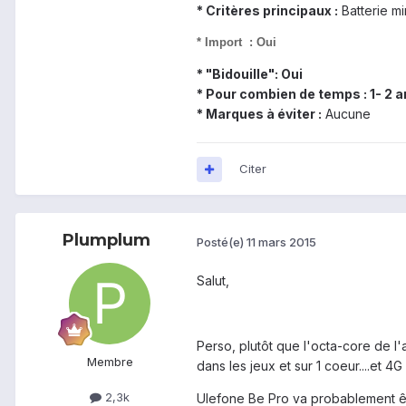
* Critères principaux :
Batterie m
* Import : Oui
* "Bidouille": Oui
* Pour combien de temps : 1- 2 
* Marques à éviter :
Aucune
Citer
Plumplum
Posté(e)
11 mars 2015
Salut,
Perso, plutôt que l'octa-core de l'
Membre
dans les jeux et sur 1 coeur....et 4G
2,3k
Ulefone Be Pro va probablement ê