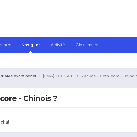
orum
Naviguer
Activité
Classement
 d'aide avant achat
[SMA] 100-150€ - 5.5 pouce - Octa-core - Chinois
core - Chinois ?
achat