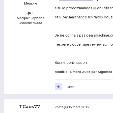
Membre
si tu le précommandes
là
en utilis
4
et si par malchance les taxes doua
Marque:
Elephone
Modèle:
P6000
Je ne connais pas dealsmachine.com
j'espère trouver une review sur l'o
Bonne continuation.
Modifié
15 mars 2015
par Algames
Citer
TCaos77
Posté(e)
15 mars 2015