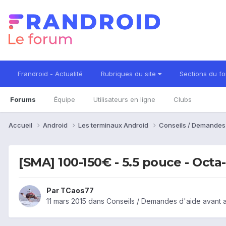
Frandroid - Actualité
Rubriques du site
Sections du f
Forums
Équipe
Utilisateurs en ligne
Clubs
Accueil
Android
Les terminaux Android
Conseils / Demandes
[SMA] 100-150€ - 5.5 pouce - Octa-
Par
TCaos77
11 mars 2015
dans
Conseils / Demandes d'aide avant 