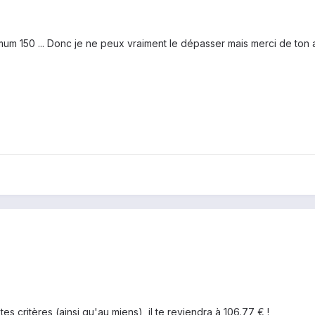
m 150 ... Donc je ne peux vraiment le dépasser mais merci de ton a
es critères (ainsi qu'au miens), il te reviendra à
106.77
€ !