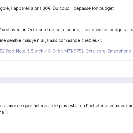
ngolé, l'appareil à pris 30€! Du coup il dépasse ton budget
 sort avec un Octa-core de cette année, il est dans tes budgets...m
il me semble mais je n'ai jamais commandé chez eux :
M52-Red-Note-5_5-inch-4G-64bit-MTK6752-Qcta-core-Smartphone-
mais moi ce qui m'intéresse le plus est la ou l'acheter je veux vra
e :)