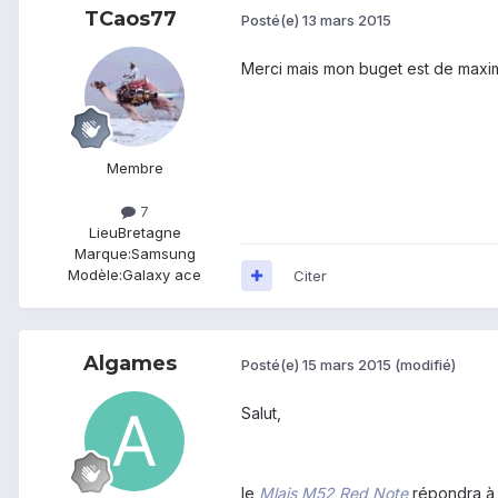
TCaos77
Posté(e)
13 mars 2015
Merci mais mon buget est de maximu
Membre
7
Lieu
Bretagne
Marque:
Samsung
Modèle:
Galaxy ace
Citer
Algames
Posté(e)
15 mars 2015
(modifié)
Salut,
le
Mlais M52 Red Note
répondra à t