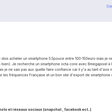
Co
ois acheter un smartphone 5.5pouce entre 100-150euro mais je ne sais
s bien). Je recherche un smartphone octa-core avec 8megapixel à l'ava
 je ne sais pas aux quelle faire confiance car il y'a au tant d'avis 
r les fréquences Française et un bon site d'export de smartphone c
, photo et réseaux sociaux (snapchat , facebook ect..)