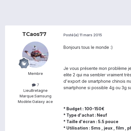
TCaos77
Posté(e)
11 mars 2015
Bonjours tous le monde :)
Je vous présente mon problème je d
Membre
elite 2 qui ma sembler vraiment trè
d'export de smartphone chinois mais
7
smartphone si possible 4g ou 3g su
Lieu
Bretagne
Marque:
Samsung
Modèle:
Galaxy ace
* Budget : 100-150
€
* Type d'achat : Neuf
* Taille d'écran : 5.5 pouce
* Utilisation : Sms , jeux , film 