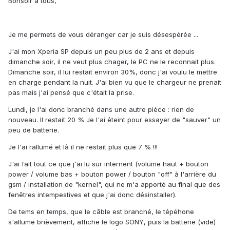
Bonsoir à tous,
Je me permets de vous déranger car je suis désespérée ...
J'ai mon Xperia SP depuis un peu plus de 2 ans et depuis
dimanche soir, il ne veut plus chager, le PC ne le reconnait plus.
Dimanche soir, il lui restait environ 30%, donc j'ai voulu le mettre
en charge pendant la nuit. J'ai bien vu que le chargeur ne prenait
pas mais j'ai pensé que c'était la prise.
Lundi, je l'ai donc branché dans une autre pièce : rien de
nouveau. Il restait 20 % Je l'ai éteint pour essayer de "sauver" un
peu de batterie.
Je l'ai rallumé et là il ne restait plus que 7 % !!!
J'ai fait tout ce que j'ai lu sur internent (volume haut + bouton
power / volume bas + bouton power / bouton "off" à l'arrière du
gsm / installation de "kernel", qui ne m'a apporté au final que des
fenêtres intempestives et que j'ai donc désinstaller).
De tems en temps, que le câble est branché, le tépéhone
s'allume brièvement, affiche le logo SONY, puis la batterie (vide)