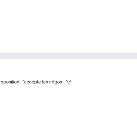
6
roposition, j'accepte les négos ^_^
6