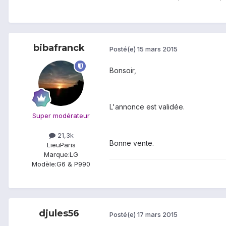
bibafranck
Posté(e)
15 mars 2015
Bonsoir,
L'annonce est validée.
Super modérateur
21,3k
Bonne vente.
Lieu
Paris
Marque:
LG
Modèle:
G6 & P990
djules56
Posté(e)
17 mars 2015