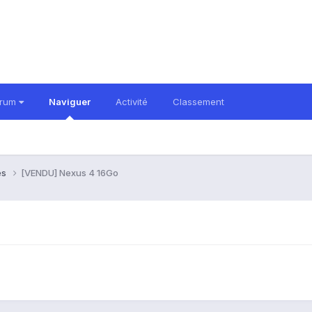
orum
Naviguer
Activité
Classement
es
[VENDU] Nexus 4 16Go