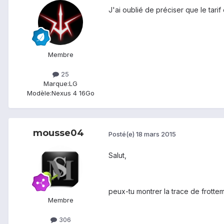
J'ai oublié de préciser que le tarif
Membre
25
Marque:
LG
Modèle:
Nexus 4 16Go
mousse04
Posté(e)
18 mars 2015
Salut,
peux-tu montrer la trace de frotte
Membre
306