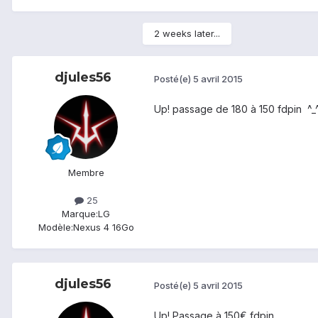
2 weeks later...
djules56
Posté(e)
5 avril 2015
Up! passage de 180 à 150 fdpin ^_
Membre
25
Marque:
LG
Modèle:
Nexus 4 16Go
djules56
Posté(e)
5 avril 2015
Up! Passage à 150€ fdpin