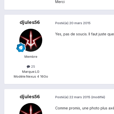
Merci
djules56
Posté(e)
20 mars 2015
Yes, pas de soucis. Il faut juste qu
Membre
25
Marque:
LG
Modèle:
Nexus 4 16Go
djules56
Posté(e)
22 mars 2015
(modifié)
Comme promis, une photo plus axée