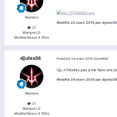
Membre
Modifié
22 mars 2015
par djules5
25
Marque:
LG
Modèle:
Nexus 4 16Go
djules56
Posté(e)
24 mars 2015
(modifié)
Up, n'hésitez pas à me faire une p
Modifié
24 mars 2015
par djules5
Membre
25
Marque:
LG
Modèle:
Nexus 4 16Go