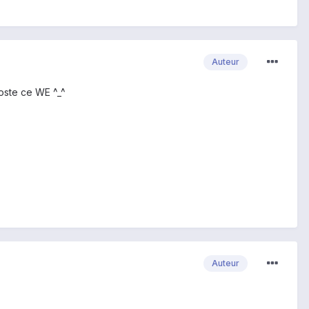
Auteur
poste ce WE ^_^
Auteur