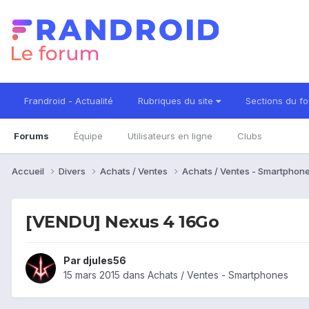
Frandroid - Actualité
Rubriques du site
Sections du f
Forums
Équipe
Utilisateurs en ligne
Clubs
Accueil
Divers
Achats / Ventes
Achats / Ventes - Smartphon
[VENDU] Nexus 4 16Go
Par
djules56
15 mars 2015
dans
Achats / Ventes - Smartphones