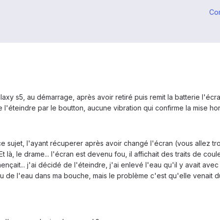
Co
xy s5, au démarrage, après avoir retiré puis remit la batterie l'écran
de l'éteindre par le boutton, aucune vibration qui confirme la mise hor
ce sujet, l'ayant récuperer après avoir changé l'écran (vous allez tro
t là, le drame... l'écran est devenu fou, il affichait des traits de cou
it... j'ai décidé de l'éteindre, j'ai enlevé l'eau qu'il y avait avec 
i eu de l'eau dans ma bouche, mais le problème c'est qu'elle venait 