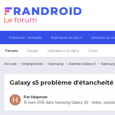
Frandroid - Actualité
Rubriques du site
Sections du f
Forums
Équipe
Utilisateurs en ligne
Clubs
Accueil
Smartphones
Samsung
Gamme Galaxy S
Samsung
Galaxy s5 problème d'étancheité
Par
Helpman
15 mars 2015
dans
Samsung Galaxy S5 - Aides, questi