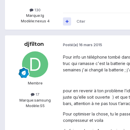
130
Marque:
lg
Modèle:
nexus 4
Citer
djfilton
Posté(e)
16 mars 2015
Pour info un téléphone tombé dans 
truc qui ramasse c'est la batterie
semaines j'ai changé la batterie ; 
Membre
pour en revenir à ton problème l’i
17
juste qu’elle soit ouverte ) et que
Marque:
samsung
bars, attention à ne pas tous t’arra
Modèle:
S5
Pour optimiser la chose, tu le pas
compresseur et voila