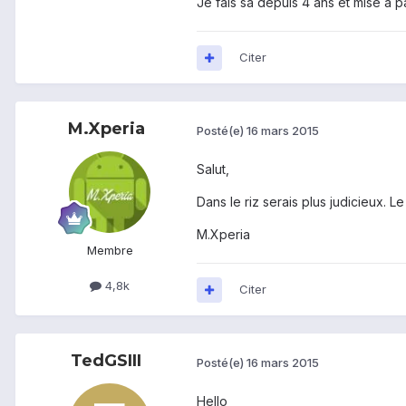
Je fais sa depuis 4 ans et mise à
Citer
M.Xperia
Posté(e)
16 mars 2015
Salut,
Dans le riz serais plus judicieux. 
M.Xperia
Membre
4,8k
Citer
TedGSIII
Posté(e)
16 mars 2015
Hello