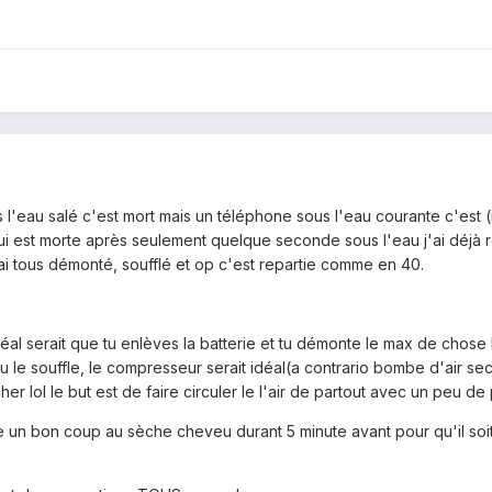
l'eau salé c'est mort mais un téléphone sous l'eau courante c'est (m
 qui est morte après seulement quelque seconde sous l'eau j'ai déjà
j'ai tous démonté, soufflé et op c'est repartie comme en 40.
déal serait que tu enlèves la batterie et tu démonte le max de chose
 tu le souffle, le compresseur serait idéal(a contrario bombe d'air s
cher lol le but est de faire circuler le l'air de partout avec un peu d
se un bon coup au sèche cheveu durant 5 minute avant pour qu'il so