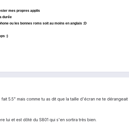
 tester mes propres applis
la durée
léphone ou les bonnes roms soit au moins en anglais :D
ps :)
it 5.5" mais comme tu as dit que la taille d'écran ne te dérangeait p
 lui et est dôté du S801 qui s'en sortira très bien.