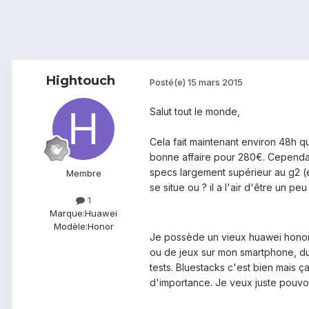
Hightouch
Posté(e)
15 mars 2015
Salut tout le monde,
Cela fait maintenant environ 48h q
bonne affaire pour 280€. Cependan
specs largement supérieur au g2 (e
Membre
se situe ou ? il a l'air d'être un pe
1
Marque:
Huawei
Modèle:
Honor
Je possède un vieux huawei honor (
ou de jeux sur mon smartphone, du 
tests. Bluestacks c'est bien mais ç
d'importance. Je veux juste pouvoi