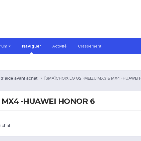
orum
Naviguer
Activité
Classement
 d'aide avant achat
[SMA]CHOIX LG G2 -MEIZU MX3 & MX4 -HUAWEI 
& MX4 -HUAWEI HONOR 6
achat