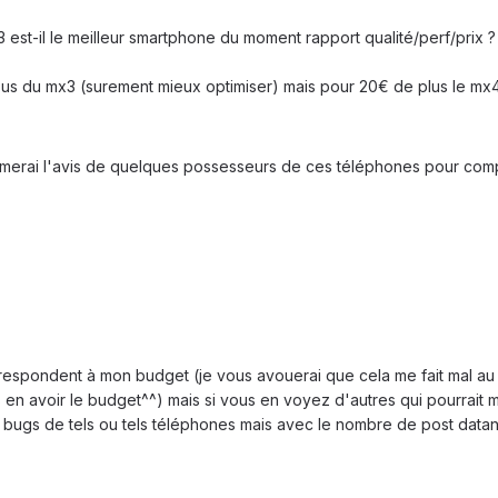
 est-il le meilleur smartphone du moment rapport qualité/perf/prix ?
us du mx3 (surement mieux optimiser) mais pour 20€ de plus le mx4 n
j'aimerai l'avis de quelques possesseurs de ces téléphones pour co
correspondent à mon budget (je vous avouerai que cela me fait mal 
en avoir le budget^^) mais si vous en voyez d'autres qui pourrait m'
bugs de tels ou tels téléphones mais avec le nombre de post datant d'i