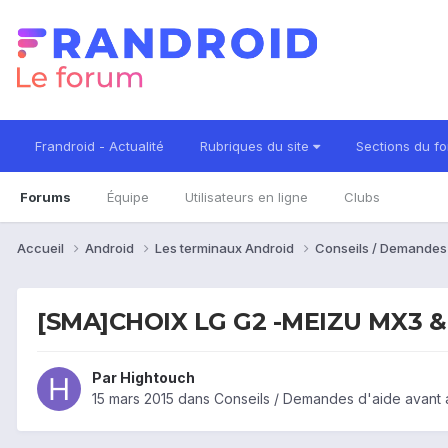
Frandroid - Actualité
Rubriques du site
Sections du f
Forums
Équipe
Utilisateurs en ligne
Clubs
Accueil
Android
Les terminaux Android
Conseils / Demandes
[SMA]CHOIX LG G2 -MEIZU MX3 
Par
Hightouch
15 mars 2015
dans
Conseils / Demandes d'aide avant 