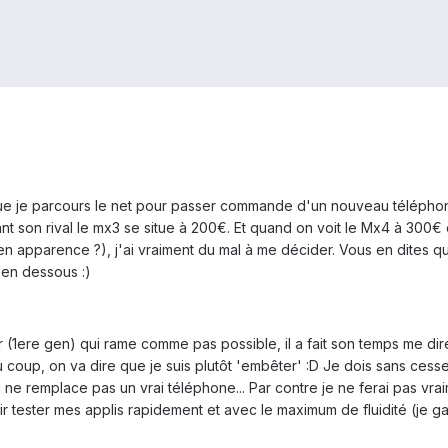
ue je parcours le net pour passer commande d'un nouveau téléphone.
t son rival le mx3 se situe à 200€. Et quand on voit le Mx4 à 300
n apparence ?), j'ai vraiment du mal à me décider. Vous en dites qu
u en dessous :)
1ere gen) qui rame comme pas possible, il a fait son temps me direz
coup, on va dire que je suis plutôt 'embêter' :D Je dois sans cess
a ne remplace pas un vrai téléphone... Par contre je ne ferai pas vr
r tester mes applis rapidement et avec le maximum de fluidité (je g