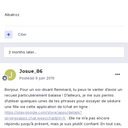
Albatroz
Citer
2 months later...
Josue_86
Posté(e)
9 juin 2015
Bonjour. Pour un soi-disant flemmard, tu peux te vanter d’avoir un
recueil particulièrement balaise ! D’ailleurs, je me suis permis
d’utiliser quelques-unes de tes phrases pour essayer de séduire
une fille via cette application de tchat en ligne :
https://play.google.com/store/apps/details?
id=virgoapps.chat.weezchat&hl=fr
. Elle ne m’a pas encore
répondu jusqu’à présent, mais je suis plutôt confiant. En tout cas,