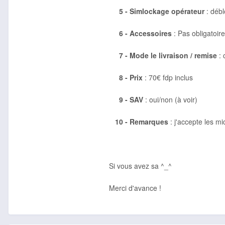
5 - Simlockage opérateur
: déb
6 - Accessoires
: Pas obligatoir
7 - Mode le livraison / remise
: 
8 - Prix
: 70€ fdp inclus
9 - SAV
: oui/non (à voir)
10 - Remarques
: j'accepte les mi
Si vous avez sa ^_^
Merci d'avance !