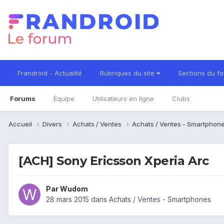
Frandroid - Actualité
Rubriques du site
Sections du f
Forums
Équipe
Utilisateurs en ligne
Clubs
Accueil
Divers
Achats / Ventes
Achats / Ventes - Smartphon
[ACH] Sony Ericsson Xperia Arc
Par
Wudom
28 mars 2015
dans
Achats / Ventes - Smartphones