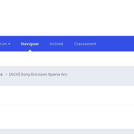
orum
Naviguer
Activité
Classement
es
[ACH] Sony Ericsson Xperia Arc