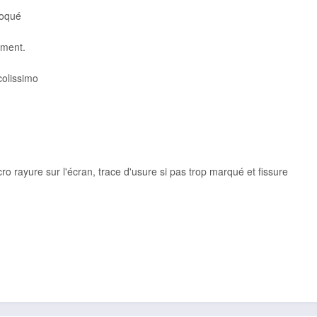
loqué
ement.
colissimo
cro rayure sur l'écran, trace d'usure si pas trop marqué et fissure