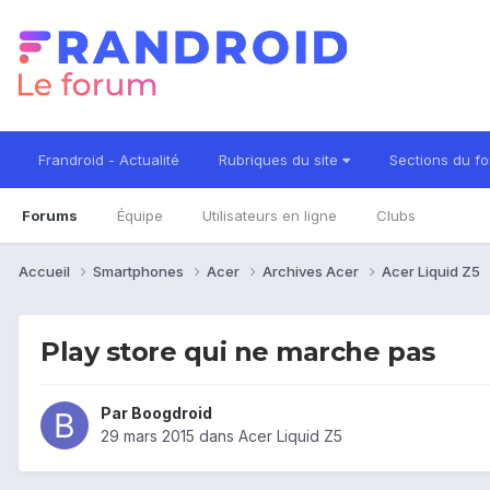
Frandroid - Actualité
Rubriques du site
Sections du f
Forums
Équipe
Utilisateurs en ligne
Clubs
Accueil
Smartphones
Acer
Archives Acer
Acer Liquid Z5
Play store qui ne marche pas
Par
Boogdroid
29 mars 2015
dans
Acer Liquid Z5