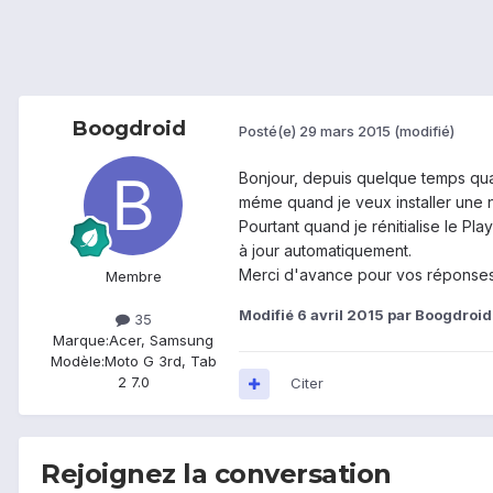
Boogdroid
Posté(e)
29 mars 2015
(modifié)
Bonjour, depuis quelque temps quan
méme quand je veux installer une n
Pourtant quand je rénitialise le Pl
à jour automatiquement.
Merci d'avance pour vos réponses
Membre
Modifié
6 avril 2015
par Boogdroid
35
Marque:
Acer, Samsung
Modèle:
Moto G 3rd, Tab
2 7.0
Citer
Rejoignez la conversation