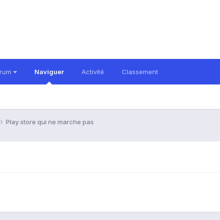
orum
Naviguer
Activité
Classement
Play store qui ne marche pas