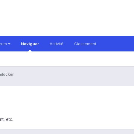
orum
Naviguer
Activité
Classement
mlocker
t, etc.