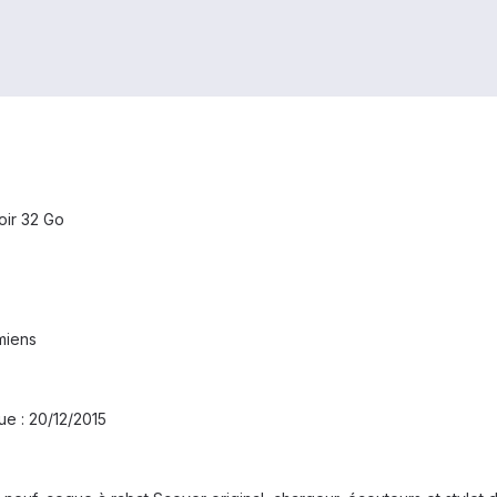
oir 32 Go
miens
ue : 20/12/2015