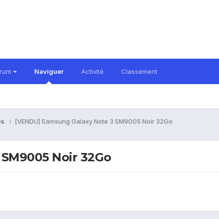
orum
Naviguer
Activité
Classement
es
[VENDU] Samsung Galaxy Note 3 SM9005 Noir 32Go
 SM9005 Noir 32Go