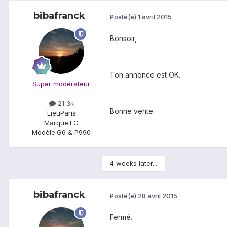
bibafranck
Posté(e)
1 avril 2015
Bonsoir,
Ton annonce est OK.
Super modérateur
21,3k
Bonne vente.
Lieu
Paris
Marque:
LG
Modèle:
G6 & P990
4 weeks later...
bibafranck
Posté(e)
28 avril 2015
Fermé.