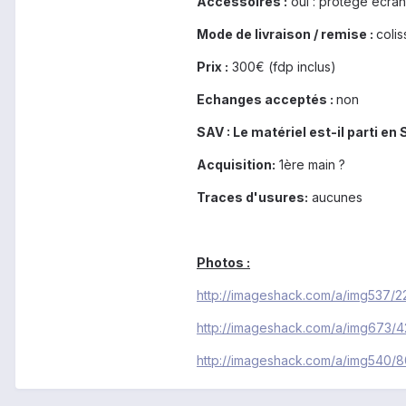
Accessoires :
oui : protège écran
Mode de livraison / remise :
coli
Prix :
300€ (fdp inclus)
Echanges acceptés :
non
SAV : Le matériel est-il parti en
Acquisition:
1ère main ?
Traces d'usures:
aucunes
Photos :
http://imageshack.com/a/img537/
http://imageshack.com/a/img673/
http://imageshack.com/a/img540/8