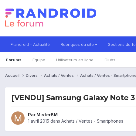
Frandroid - Actualité
Rubriques du site
Sections du f
Forums
Équipe
Utilisateurs en ligne
Clubs
Accueil
Divers
Achats / Ventes
Achats / Ventes - Smartphon
[VENDU] Samsung Galaxy Note 3
Par
MisterBM
1 avril 2015
dans
Achats / Ventes - Smartphones