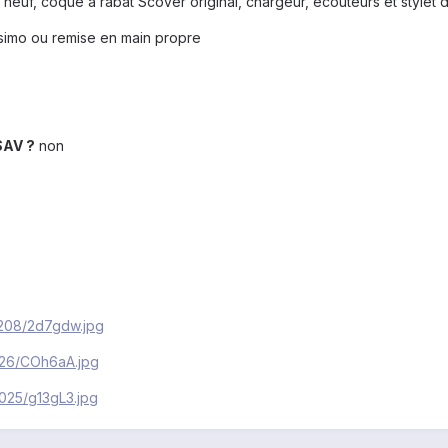
 neuf, coque à rabat Scover original, chargeur, écouteurs et stylet d
ssimo ou remise en main propre
 SAV ?
non
2208/2d7gdw.jpg
426/COh6aA.jpg
025/g13gL3.jpg