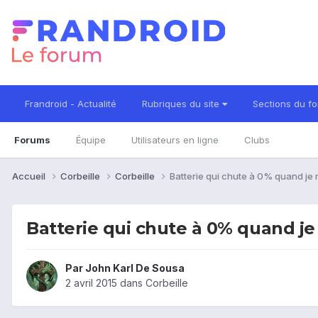
Frandroid - Actualité
Rubriques du site
Sections du f
Forums
Équipe
Utilisateurs en ligne
Clubs
Accueil
Corbeille
Corbeille
Batterie qui chute à 0% quand je
Batterie qui chute à 0% quand j
Par
John Karl De Sousa
2 avril 2015
dans
Corbeille