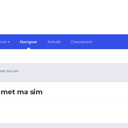
orum
Naviguer
Activité
Classement
 met ma sim
e met ma sim