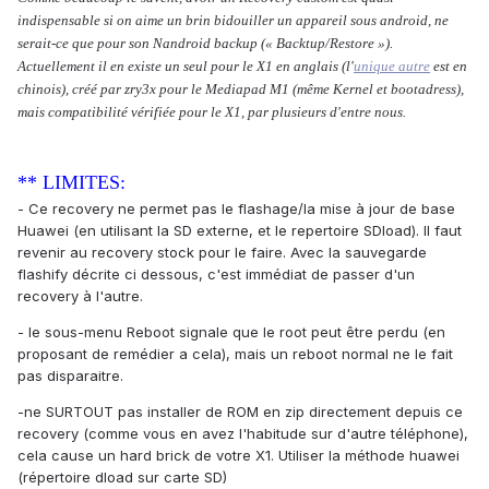
indispensable si on aime un brin bidouiller un appareil sous android, ne
serait-ce que pour son Nandroid backup (« Backtup/Restore »).
Actuellement il en existe un seul pour le X1 en anglais (l'
unique autre
est en
chinois), créé par zry3x pour le Mediapad M1 (même Kernel et bootadress),
mais compatibilité vérifiée pour le X1, par plusieurs d'entre nous.
** LIMITES:
- Ce recovery ne permet pas le flashage/la mise à jour de base
Huawei (en utilisant la SD externe, et le repertoire SDload). Il faut
revenir au recovery stock pour le faire. Avec la sauvegarde
flashify décrite ci dessous, c'est immédiat de passer d'un
recovery à l'autre.
- le sous-menu Reboot signale que le root peut être perdu (en
proposant de remédier a cela), mais un reboot normal ne le fait
pas disparaitre.
-ne SURTOUT pas installer de ROM en zip directement depuis ce
recovery (comme vous en avez l'habitude sur d'autre téléphone),
cela cause un hard brick de votre X1. Utiliser la méthode huawei
(répertoire dload sur carte SD)