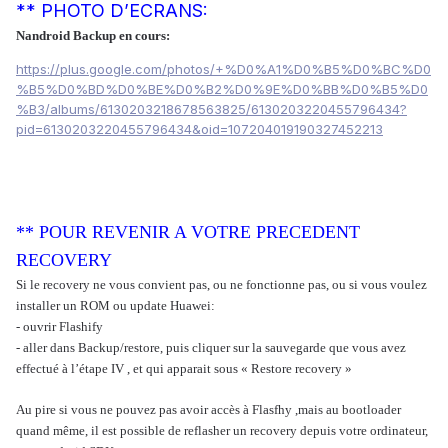
** PHOTO D’ECRANS:
Nandroid Backup en cours:
https://plus.google.com/photos/+%D0%A1%D0%B5%D0%BC%D0
%B5%D0%BD%D0%BE%D0%B2%D0%9E%D0%BB%D0%B5%D0
%B3/albums/6130203218678563825/6130203220455796434?
pid=6130203220455796434&oid=107204019190327452213
** POUR REVENIR A VOTRE PRECEDENT
RECOVERY
Si le recovery ne vous convient pas, ou ne fonctionne pas, ou si vous voulez
installer un ROM ou update Huawei:
- ouvrir Flashify
- aller dans Backup/restore, puis cliquer sur la sauvegarde que vous avez
effectué à l’étape IV , et qui apparait sous « Restore recovery »
Au pire si vous ne pouvez pas avoir accès à Flasfhy ,mais au bootloader
quand même, il est possible de reflasher un recovery depuis votre ordinateur,