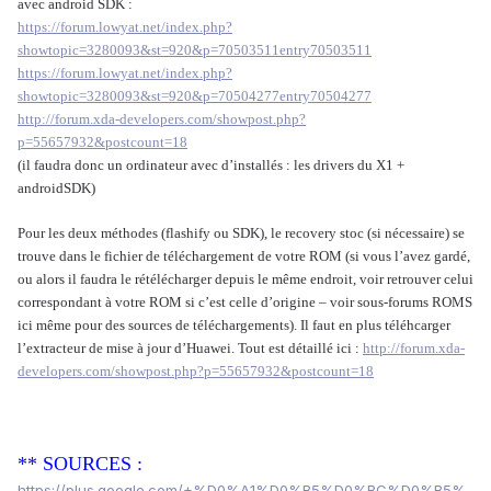
avec android SDK :
https://forum.lowyat.net/index.php?
showtopic=3280093&st=920&p=70503511entry70503511
https://forum.lowyat.net/index.php?
showtopic=3280093&st=920&p=70504277entry70504277
http://forum.xda-developers.com/showpost.php?
p=55657932&postcount=18
(il faudra donc un ordinateur avec d’installés : les drivers du X1 +
androidSDK)
Pour les deux méthodes (flashify ou SDK), le recovery stoc (si nécessaire) se
trouve dans le fichier de téléchargement de votre ROM (si vous l’avez gardé,
ou alors il faudra le rétélécharger depuis le même endroit, voir retrouver celui
correspondant à votre ROM si c’est celle d’origine – voir sous-forums ROMS
ici même pour des sources de téléchargements). Il faut en plus téléhcarger
l’extracteur de mise à jour d’Huawei. Tout est détaillé ici :
http://forum.xda-
developers.com/showpost.php?p=55657932&postcount=18
** SOURCES :
https://plus.google.com/+%D0%A1%D0%B5%D0%BC%D0%B5%