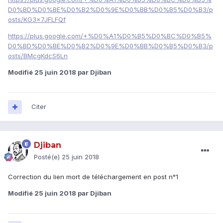
D0%BD%D0%BE%D0%B2%D0%9E%D0%BB%D0%B5%D0%B3/p
osts/KG3x7JFLFQf
https://plus.google.com/+%D0%A1%D0%B5%D0%BC%D0%B5%
D0%BD%D0%BE%D0%B2%D0%9E%D0%BB%D0%B5%D0%B3/p
osts/BMcgKdcS6Ln
Modifié
25 juin 2018
par Djiban
Citer
Djiban
Posté(e)
25 juin 2018
Correction du lien mort de téléchargement en post n°1
Modifié
25 juin 2018
par Djiban