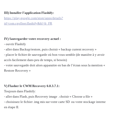
III) Installer l’application Flashify:
https://play.google.com/store/apps/details?
id=com.cgollner.flashify&hl=fr_FR
IV) Sauvegarder votre recovery actuel :
- ouvrir Flashify
- aller dans Backup/restore, puis choisir « backup current recovery »
- placer le fichier de sauvegarde où bon vous semble (de manière à y avoir
accès facilement dans peu de temps, si besoin)
- votre sauvegarde doit alors apparaitre en bas de l’écran sous la mention «
Restore Recovery »
V) Flasher le CWM Recovery 6.0.3.7.1:
Toujours dans Flashify:
- aller dans Flash, puis Recovery image . choisir « Choose a file »
- choisissez le fichier
.img mis sur votre carte SD ou votre stockage interne
en étape II.