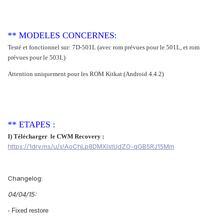
** MODELES CONCERNES:
Testé et fonctionnel sur: 7D-501L (avec rom prévues pour le 501L, et rom
prévues pour le 503L)
Attention uniquement pour les ROM Kitkat (Android 4.4.2)
** ETAPES :
I) Télécharger le CWM Recovery :
https://1drv.ms/u/s!AoChLp8DMXIstUdZO-qGB5RJ15Mm
Changelog:
04/04/15:
- Fixed restore