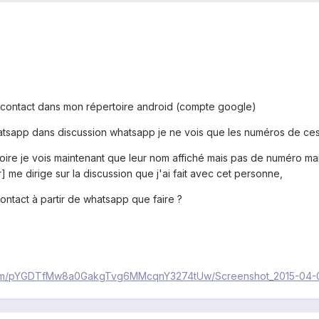
s contact dans mon répertoire android (compte google)
atsapp dans discussion whatsapp je ne vois que les numéros de ces
oire je vois maintenant que leur nom affiché mais pas de numéro mais
 me dirige sur la discussion que j'ai fait avec cet personne,
contact à partir de whatsapp que faire ?
nt.com/pYGDTfMw8a0GakgTvg6MMcqnY3274tUw/Screenshot_2015-04-