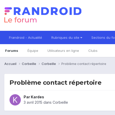
Frandroid - Actualité
Rubriques du site
Sections du f
Forums
Équipe
Utilisateurs en ligne
Clubs
Accueil
Corbeille
Corbeille
Problème contact répertoire
Problème contact répertoire
Par
Kardes
3 avril 2015
dans
Corbeille