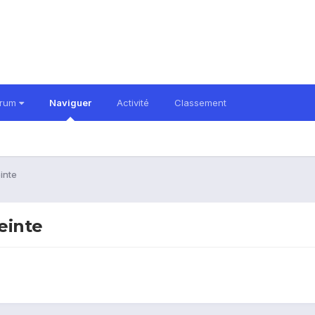
orum
Naviguer
Activité
Classement
inte
einte