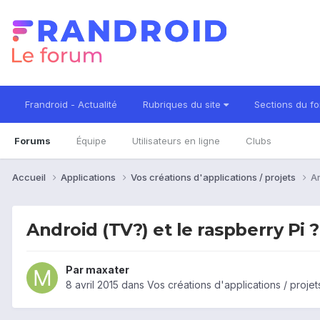
Frandroid - Actualité
Rubriques du site
Sections du f
Forums
Équipe
Utilisateurs en ligne
Clubs
Accueil
Applications
Vos créations d'applications / projets
An
Android (TV?) et le raspberry Pi ?
Par
maxater
8 avril 2015
dans
Vos créations d'applications / projet