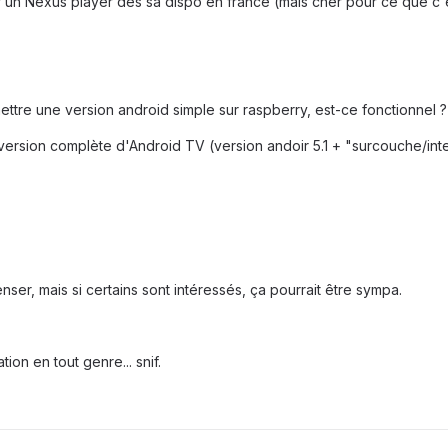
r un Nexus player dès sa dispo en france (mais cher pour ce que c'
e mettre une version android simple sur raspberry, est-ce fonctionnel ?
 version complète d'Android TV (version andoir 5.1 + "surcouche/in
nser, mais si certains sont intéressés, ça pourrait être sympa.
ion en tout genre... snif.