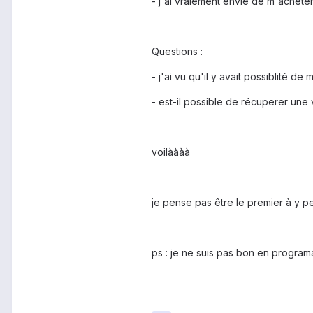
- j'ai vraiement envie de m'achete
Questions :
- j'ai vu qu'il y avait possiblité d
- est-il possible de récuperer une
voilàààà
je pense pas être le premier à y pe
ps : je ne suis pas bon en programat