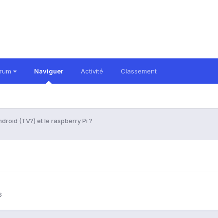
orum
Naviguer
Activité
Classement
droid (TV?) et le raspberry Pi ?
s