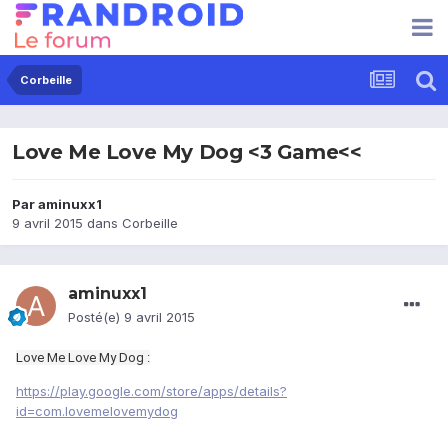
Corbeille
Love Me Love My Dog <3 Game<<
Par
aminuxx1
9 avril 2015
dans
Corbeille
aminuxx1
Posté(e)
9 avril 2015
Love Me Love My Dog :
https://play.google.com/store/apps/details?
id=com.lovemelovemydog