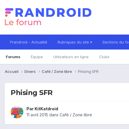
Frandroid - Actualité
Rubriques du site
Sections du f
Forums
Équipe
Utilisateurs en ligne
Clubs
Accueil
Divers
Café / Zone libre
Phising SFR
Phising SFR
Par
KitKatdroid
11 avril 2015
dans
Café / Zone libre