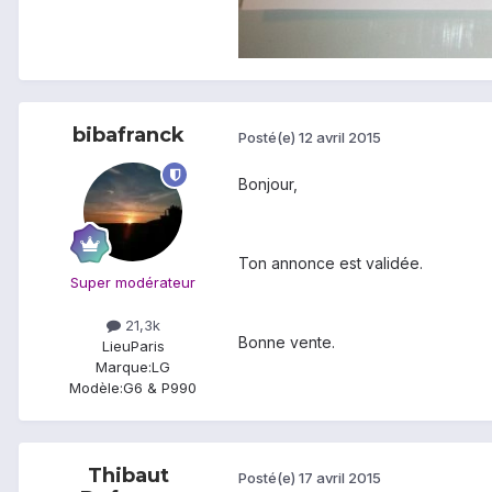
bibafranck
Posté(e)
12 avril 2015
Bonjour,
Ton annonce est validée.
Super modérateur
21,3k
Bonne vente.
Lieu
Paris
Marque:
LG
Modèle:
G6 & P990
Thibaut
Posté(e)
17 avril 2015