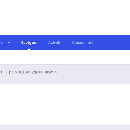
orum
Naviguer
Activité
Classement
es
[VENDU] Bouygues Ultym 4