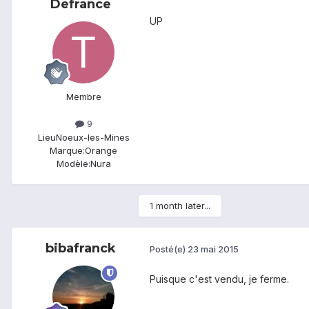
Defrance
UP
Membre
9
Lieu
Noeux-les-Mines
Marque:
Orange
Modèle:
Nura
1 month later...
bibafranck
Posté(e)
23 mai 2015
Puisque c'est vendu, je ferme.