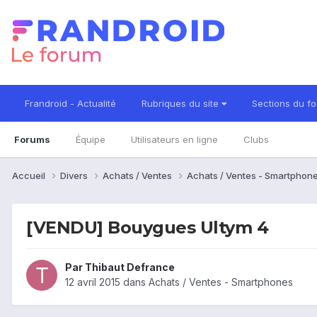
Frandroid - Actualité
Rubriques du site
Sections du f
Forums
Équipe
Utilisateurs en ligne
Clubs
Accueil
Divers
Achats / Ventes
Achats / Ventes - Smartphon
[VENDU] Bouygues Ultym 4
Par
Thibaut Defrance
12 avril 2015
dans
Achats / Ventes - Smartphones