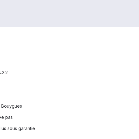
h
.2.2
ne Bouygues
uve pas
plus sous garantie