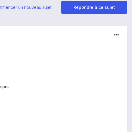
mmencer un nouveau sujet
Répondre à ce sujet
mpris.