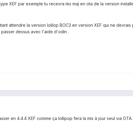
 type XEF par exemple tu recevra les maj en ota de la version instal
utant attendre la version lolilop BOC3 en version XEF qui ne devrais p
a passer dessus avec l'aide d'odin .
sser en 4.4.4 XEF comme ça lollipop fera la mis à jour seul via OTA.