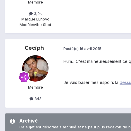
Membre
3,9k
Marque:
LEnovo
Modèle:
Vibe Shot
Ceciph
Posté(e)
16 avril 2015
Hum... C'est malheureusement ce 
Je vais baser mes espoirs là
dess
Membre
343
Archivé
Ce sujet est désormais archivé et ne peut plus recevoir de 