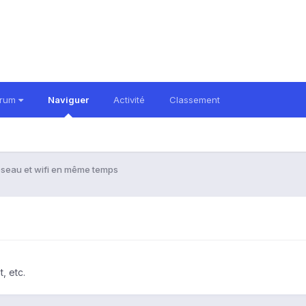
orum
Naviguer
Activité
Classement
seau et wifi en même temps
, etc.