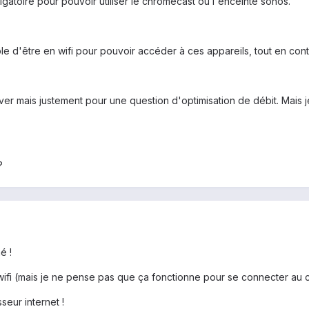
gatoire pour pouvoir utiliser le chromecast ou l'enceinte sonos.
le d'être en wifi pour pouvoir accéder à ces appareils, tout en con
iver mais justement pour une question d'optimisation de débit. Mais j
 ?
é !
 wifi (mais je ne pense pas que ça fonctionne pour se connecter au
seur internet !