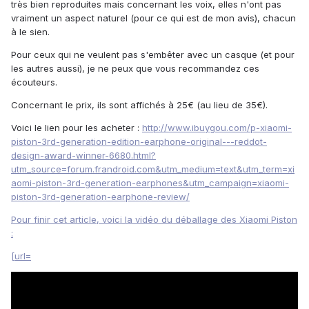
très bien reproduites mais concernant les voix, elles n'ont pas
vraiment un aspect naturel (pour ce qui est de mon avis), chacun
à le sien.
Pour ceux qui ne veulent pas s'embêter avec un casque (et pour
les autres aussi), je ne peux que vous recommandez ces
écouteurs.
Concernant le prix, ils sont affichés à 25€ (au lieu de 35€).
Voici le lien pour les acheter :
http://www.ibuygou.com/p-xiaomi-
piston-3rd-generation-edition-earphone-original---reddot-
design-award-winner-6680.html?
utm_source=forum.frandroid.com&utm_medium=text&utm_term=xi
aomi-piston-3rd-generation-earphones&utm_campaign=xiaomi-
piston-3rd-generation-earphone-review/
Pour finir cet article, voici la vidéo du déballage des Xiaomi Piston
:
[url=