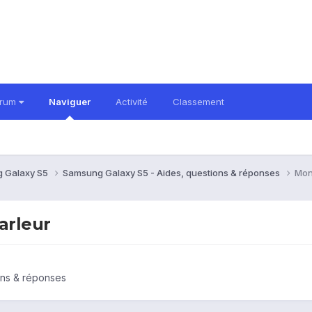
orum
Naviguer
Activité
Classement
 Galaxy S5
Samsung Galaxy S5 - Aides, questions & réponses
Mon
arleur
ons & réponses