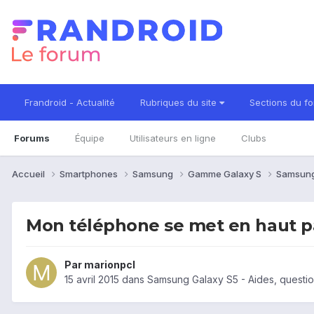
Frandroid - Actualité
Rubriques du site
Sections du f
Forums
Équipe
Utilisateurs en ligne
Clubs
Accueil
Smartphones
Samsung
Gamme Galaxy S
Samsung
Mon téléphone se met en haut p
Par
marionpcl
15 avril 2015
dans
Samsung Galaxy S5 - Aides, questi