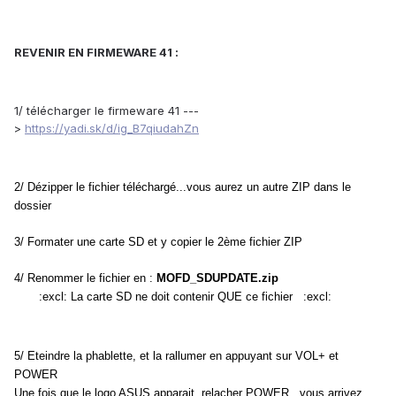
REVENIR EN FIRMEWARE 41 :
1/ télécharger le firmeware 41 ---
>
https://yadi.sk/d/ig_B7qiudahZn
2/ Dézipper le fichier téléchargé...vous aurez un autre ZIP dans le
dossier
3/ Formater une carte SD et y copier le 2ème fichier ZIP
4/ Renommer le fichier en :
MOFD_SDUPDATE.zip
:excl:
La carte SD ne doit contenir QUE ce fichier :excl:
5/ Eteindre la phablette, et la rallumer en appuyant sur VOL+ et
POWER
Une fois que le logo ASUS apparait, relacher POWER...vous arrivez