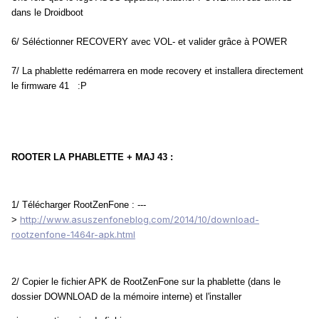
dans le Droidboot
6/ Séléctionner RECOVERY avec VOL- et valider grâce à POWER
7/ La phablette redémarrera en mode recovery et installera directement
le firmware 41 :P
ROOTER LA PHABLETTE + MAJ 43 :
1/ Télécharger RootZenFone : ---
http://www.asuszenfoneblog.com/2014/10/download-
>
rootzenfone-1464r-apk.html
2/ Copier le fichier APK de RootZenFone sur la phablette (dans le
dossier DOWNLOAD de la mémoire interne) et l'installer