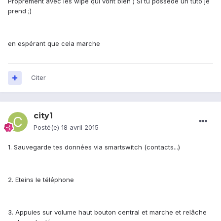
Proprement avec les wipe qui vont bien ) Si tu possede un tuto je
prend ;)
en espérant que cela marche
Citer
city1
Posté(e)
18 avril 2015
1. Sauvegarde tes données via smartswitch (contacts...)
2. Eteins le téléphone
3. Appuies sur volume haut bouton central et marche et relâche